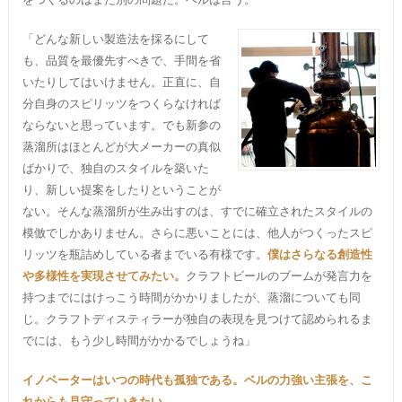
「どんな新しい製造法を採るにして
も、品質を最優先すべきで、手間を省
いたりしてはいけません。正直に、自
分自身のスピリッツをつくらなければ
ならないと思っています。でも新参の
蒸溜所はほとんどが大メーカーの真似
ばかりで、独自のスタイルを築いた
り、新しい提案をしたりということが
ない。そんな蒸溜所が生み出すのは、すでに確立されたスタイルの
模倣でしかありません。さらに悪いことには、他人がつくったスピ
リッツを瓶詰めしている者までいる有様です。
僕はさらなる創造性
や多様性を実現させてみたい。
クラフトビールのブームが発言力を
持つまでにはけっこう時間がかかりましたが、蒸溜についても同
じ。クラフトディスティラーが独自の表現を見つけて認められるま
でには、もう少し時間がかかるでしょうね」
イノベーターはいつの時代も孤独である。ベルの力強い主張を、こ
れからも見守っていきたい。