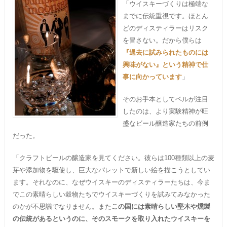
「ウイスキーづくりは極端な
までに伝統重視です。ほとん
どのディスティラーはリスク
を冒さない。だから僕らは
『過去に試みられたものには
興味がない』という精神で仕
事に向かっています
」
そのお手本としてベルが注目
したのは、より実験精神が旺
盛なビール醸造家たちの前例
だった。
「クラフトビールの醸造家を見てください。彼らは100種類以上の麦
芽や添加物を駆使し、巨大なパレットで新しい絵を描こうとしてい
ます。それなのに、なぜウイスキーのディスティラーたちは、今ま
でこの素晴らしい穀物たちでウイスキーづくりを試みてみなかった
のかが不思議でなりません。また
この国には素晴らしい堅木や燻製
の伝統があるというのに、そのスモークを取り入れたウイスキーを