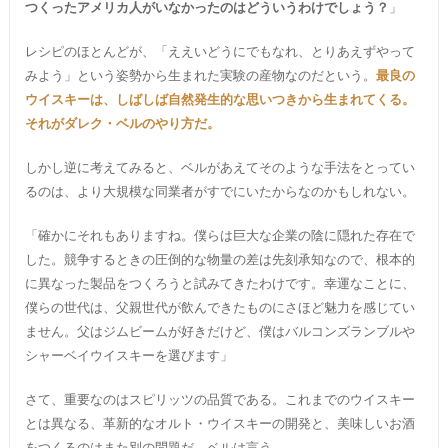
つくったアメリカ人がいなかったのはどういうわけでしょう？
」
レシピのほとんどが、「ええいどうにでもなれ、とりあえずやって
みよう」という姿勢から生まれた実験の産物なのだという。
最良の
ウイスキーは、しばしば自然発生的な思いつきから生まれてくる。
それがダレク・ベルのやり方だ。
しかし逆に考えてみると、ベルがあえてそのような手法をとってい
るのは、より大規模な同業者がすでにいたからなのかもしれない。
「確かにそれもありますね。僕らは巨大な企業の陰に隠れた存在で
した。競争するときの圧倒的な物量の差は先刻承知なので、根本的
に異なった製品をつくろうと試みてきたわけです。幸運なことに、
僕らの世代は、父親世代が飲んできたものにさほど魅力を感じてい
ません。父はジムビームが好きだけど、僕はバルコンズランブルや
シャーベイウイスキーを選びます」
さて、重要なのはスピリッツの品質である。これまでのウイスキー
とは異なる、革新的なオルト・ウイスキーの開発と、美味しいお酒
をつくるのはまた別の問題だ。ベルは言う。