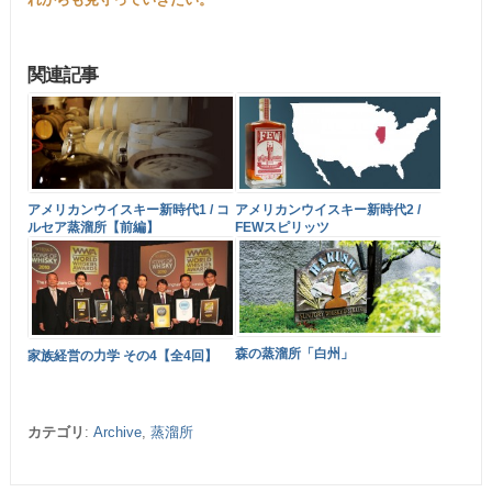
関連記事
アメリカンウイスキー新時代1 / コ
アメリカンウイスキー新時代2 /
ルセア蒸溜所【前編】
FEWスピリッツ
森の蒸溜所「白州」
家族経営の力学 その4【全4回】
カテゴリ
:
Archive
,
蒸溜所