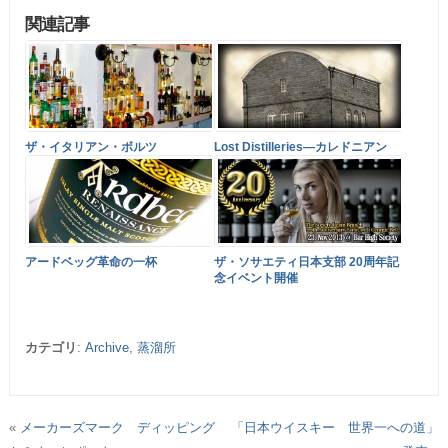
関連記事
ザ・イタリアン・ボルツ
Lost Distilleries―カレドニアン
アードベッグ革命の一杯
ザ・ソサエティ日本支部 20周年記
念イベント開催
カテゴリ
:
Archive
,
蒸溜所
«
メーカーズマーク ディッピング
「日本ウイスキー 世界一への道」