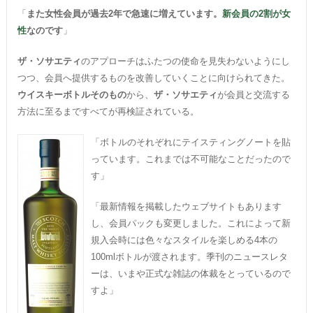
「
また女性会員が過去2年で急速に増えています。
新会員の2割が女
性
なのです
」
ザ・ソサエティ
のアプローチはふたつの使命を見失わないようにし
つつ、会員へ提供するものを改善していくことに向けられてきた。
ウイスキーボトルそのもの
から、
ザ・ソサエティ
が会員と交流する
方法に至るまですべてが再検証されている。
「ボトルのそれぞれにテイスティングノートを貼
っています。これまでは不可能なことだったので
す」
「最新情報を掲載したウェブサイトもあります
し、会員パックも変更しました。これによって新
規入会時には色々なスタイルを楽しめる4本の
100mlボトルが渡されます。季刊のニュースレタ
ーは、いまや正式な雑誌の体裁をとっているので
すよ」