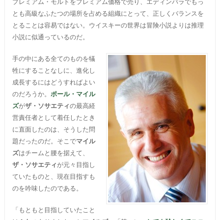
プレミアム・モルトをプレミアム価格で売り、エディンバラでもっ
とも高級なふたつの場所を占める組織にとって、正しくバランスを
とることは容易ではない。ウイスキーの世界は冒険小説よりは推理
小説に似通っているのだ。
手の中にある全てのものを犠
牲にすることなしに、進化し
成長するにはどうすればよい
のだろうか。
ポール・マイル
ズ
が
ザ・ソサエティ
の最高経
営責任者として着任したとき
に直面したのは、そうした問
題だったのだ。そこで
マイル
ズ
はチームと腰を据えて、
ザ・ソサエティ
が元々目指し
ていたものと、現在目指すも
のを吟味したのである。
「もともと目指していたこと