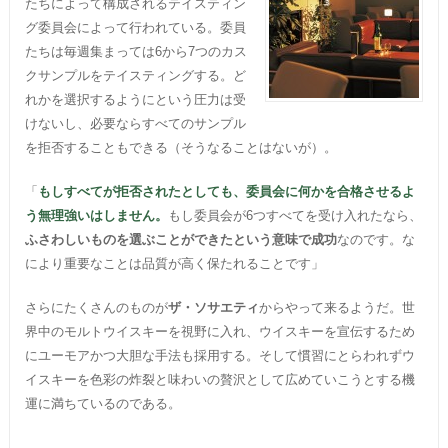
たちによって構成されるテイスティン
グ委員会によって行われている。委員
たちは毎週集まっては6から7つのカス
クサンプルをテイスティングする。ど
れかを選択するようにという圧力は受
けないし、必要ならすべてのサンプル
を拒否することもできる（そうなることはないが）。
「
もしすべてが拒否されたとしても、委員会に何かを合格させるよ
う無理強いはしません。
もし委員会が6つすべてを受け入れたなら、
ふさわしいものを選ぶことができたという意味で成功
なのです。な
により重要なことは品質が高く保たれることです」
さらにたくさんのものが
ザ・ソサエティ
からやって来るようだ。世
界中のモルトウイスキーを視野に入れ、ウイスキーを宣伝するため
にユーモアかつ大胆な手法も採用する。そして慣習にとらわれずウ
イスキーを色彩の炸裂と味わいの贅沢として広めていこうとする機
運に満ちているのである。