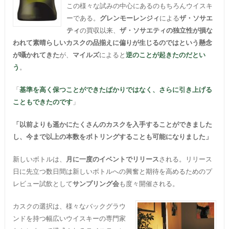
この様々な試みの中心にあるのもちろんウイスキ
ーである。
グレンモーレンジィ
による
ザ・ソサエ
ティ
の買収以来、
ザ・ソサエティの独立性が損な
われて素晴らしいカスクの品揃えに偏りが生じるのではという懸念
が囁かれてきた
が、
マイルズ
によると
逆のことが起きたのだとい
う
。
「
基準を高く保つことができたばかりではなく、さらに引き上げる
こともできたのです
」
「以前よりも遥かにたくさんのカスクを入手することができました
し、今まで以上の本数をボトリングすることも可能になりました」
新しいボトルは、
月に一度のイベントでリリース
される。リリース
日に先立つ数日間は新しいボトルへの興奮と期待を高めるためのプ
レビュー試飲として
サンプリング会
も度々開催される。
カスクの選択は、様々なバックグラウ
ンドを持つ幅広いウイスキーの専門家