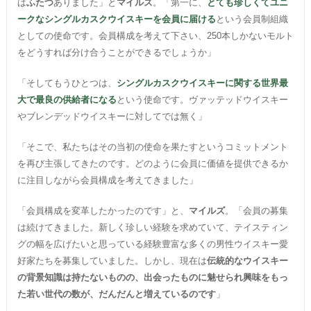
は
ふたつ
ありました」と
マイルズ
。「第一に、
とても珍しくてユニ
ークなシングルカスクウイスキーを会員に届ける
という会員制組織
としての使命です。会員構成を考えて下さい、250本しかないモルト
をどうすれば分け合うことができるでしょうか」
「そしてもうひとつは、
シングルカスクウイスキーに関する世界最
大で最良の供給者になる
という使命です。ヴァッテッドウイスキー
やブレンデッドウイスキーに対してでは無く」
「そこで、私たちはその当初の使命を果たすというコミットメント
を再び主張してきたのです。どのように会員に価値を提供できるか
に注目しながら会員構成を考えてきました」
「会員構成を変革したかったのです」と、
マイルズ
。「会員の募集
は続けてきました。新しく珍しい経験を求めていて、テイスティン
グの幅を広げたいと思っている経験豊富な多くの男性ウイスキー愛
好家たちを募集していました。しかし、現在は
伝統的なウイスキー
の背景知識は持たないものの、出会ったものに魅せられ興味をもっ
た若い世代の数が、だんだんと増えているのです
」