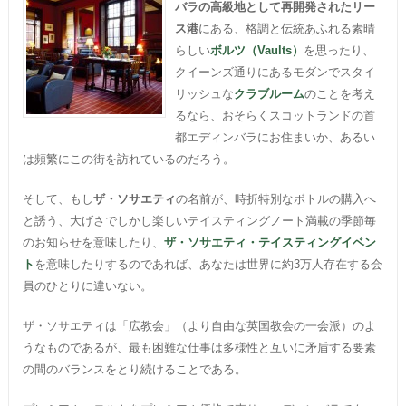
バラの高級地として再開発されたリー
ス港
にある、格調と伝統あふれる素晴
らしい
ボルツ（Vaults）
を思ったり、
クイーンズ通りにあるモダンでスタイ
リッシュな
クラブルーム
のことを考え
るなら、おそらくスコットランドの首
都エディンバラにお住まいか、あるい
は頻繁にこの街を訪れているのだろう。
そして、もし
ザ・ソサエティ
の名前が、時折特別なボトルの購入へ
と誘う、大げさでしかし楽しいテイスティングノート満載の季節毎
のお知らせを意味したり、
ザ・ソサエティ・テイスティングイベン
ト
を意味したりするのであれば、あなたは世界に約3万人存在する会
員のひとりに違いない。
ザ・ソサエティは「広教会」（より自由な英国教会の一会派）のよ
うなものであるが、最も困難な仕事は多様性と互いに矛盾する要素
の間のバランスをとり続けることである。