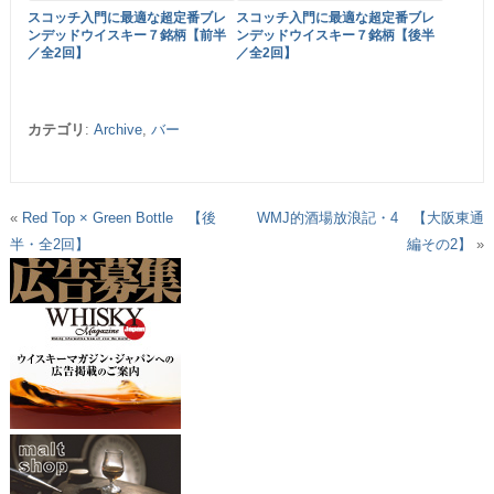
スコッチ入門に最適な超定番ブレ
スコッチ入門に最適な超定番ブレ
ンデッドウイスキー７銘柄【前半
ンデッドウイスキー７銘柄【後半
／全2回】
／全2回】
カテゴリ
:
Archive
,
バー
«
Red Top × Green Bottle 【後
WMJ的酒場放浪記・4 【大阪東通
半・全2回】
編その2】
»