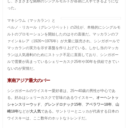
し、さまざまな銘柄のシングルモルトが容易に入手できるようにな
った。
マキシウム（マッカラン）と
ペルノ・リカール（グレンリベット）の2社が、本格的にシングルモ
ルトのプロモーションを開始したのはその直後だ。マッカランのフ
ァイン＆レア（1926〜1976年）が大量に販売され、シンガポールで
マッカランの実力を示す基盤を作り上げている。しかし当のマッカ
ランは人気過剰のためにストック不足に直面しており、シンガポー
ルで需要が高まっているシェリーカスク25年や30年を供給できてい
ないのが実情だ。
東南アジア最大のバー
シンガポールのウイスキー愛好者は、25〜40歳の男性が中心であ
る。好みはシェリーカスクで甘味のあるウイスキー。
オーヘントッ
シャンスリーウッド
、
グレンドロナック15年
、
アベラワー18年
、
山
崎18年
などが
大人気
である。サントリーとニッカが代表する日本の
ウイスキーは、ここ数年のホットなトレンドだ。