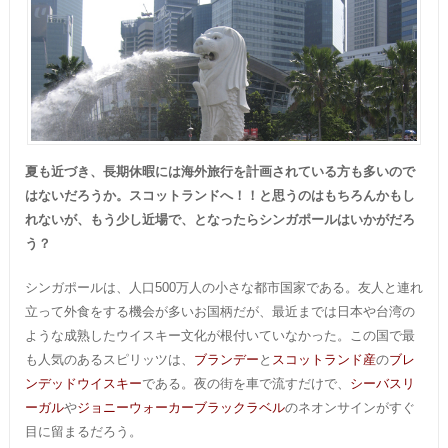
夏も近づき、長期休暇には海外旅行を計画されている方も多いので
はないだろうか。スコットランドへ！！と思うのはもちろんかもし
れないが、もう少し近場で、となったらシンガポールはいかがだろ
う？
シンガポールは、人口500万人の小さな都市国家である。友人と連れ
立って外食をする機会が多いお国柄だが、最近までは日本や台湾の
ような成熟したウイスキー文化が根付いていなかった。この国で最
も人気のあるスピリッツは、
ブランデー
と
スコットランド産
の
ブレ
ンデッドウイスキー
である。夜の街を車で流すだけで、
シーバスリ
ーガル
や
ジョニーウォーカーブラックラベル
のネオンサインがすぐ
目に留まるだろう。