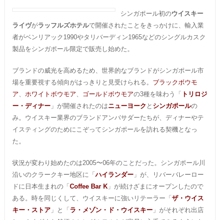
シンガポール初の
ウイスキー
ライヴ
が
ラッフルズホテル
で開催されたことをきっかけに、輸入業
者がベンリアック1990やタリバーディン1965などのシングルカスク
製品をシンガポール限定で販売し始めた。
ブランドの威光を高めるため、世界的なブランドがシンガポール市
場を重要視する傾向がはっきりと見受けられる。
ブラックボウモ
ア
、
ホワイトボウモア
、
ゴールドボウモア
の3種を味わう「
トリロジ
ー・ディナー
」が開催されたのは
ニューヨーク
と
シンガポール
の
み。ウイスキー業界のブランドアンバサダーたちが、ディナーやテ
イスティングのためにこぞってシンガポールを訪れる契機となっ
た。
状況が変わり始めたのは2005〜06年のことだった。シンガポール川
沿いのクラークキー地区に「
ハイランダー
」が、リバーバレーロー
ドに日本生まれの「
Coffee Bar K
」が続けざまにオープンしたので
ある。時を同じくして、ウイスキーに強いリテーラー「
ザ・ウイス
キー・ストア
」と「
ラ・メゾン・ド・ウイスキー
」がそれぞれ出店