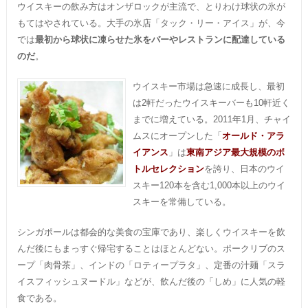
ウイスキーの飲み方はオンザロックが主流で、とりわけ球状の氷が
もてはやされている。大手の氷店「タック・リー・アイス」が、今
では
最初から球状に凍らせた氷をバーやレストランに配達している
のだ
。
ウイスキー市場は急速に成長し、最初
は2軒だったウイスキーバーも10軒近く
までに増えている。2011年1月、チャイ
ムスにオープンした「
オールド・アラ
イアンス
」は
東南アジア最大規模のボ
トルセレクション
を誇り、日本のウイ
スキー120本を含む1,000本以上のウイ
スキーを常備している。
シンガポールは都会的な美食の宝庫であり、楽しくウイスキーを飲
んだ後にもまっすぐ帰宅することはほとんどない。ポークリブのス
ープ「肉骨茶」、インドの「ロティープラタ」、定番の汁麺「スラ
イスフィッシュヌードル」などが、飲んだ後の「しめ」に人気の軽
食である。