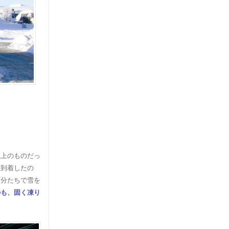
以上のものだっ
に到着したの
自分たちで雪を
のも、固く凍り