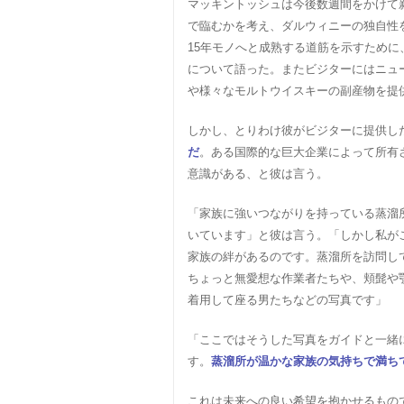
マッキントッシュは今後数週間をかけて
で臨むかを考え、ダルウィニーの独自性
15年モノへと成熟する道筋を示すため
について語った。またビジターにはニュ
や様々なモルトウイスキーの副産物を提
しかし、とりわけ彼がビジターに提供し
だ
。ある国際的な巨大企業によって所有
意識がある、と彼は言う。
「家族に強いつながりを持っている蒸溜
いています」と彼は言う。「しかし私が
家族の絆があるのです。蒸溜所を訪問し
ちょっと無愛想な作業者たちや、頬髭や
着用して座る男たちなどの写真です」
「ここではそうした写真をガイドと一緒
す。
蒸溜所が温かな家族の気持ちで満ち
これは未来への良い希望を抱かせるもの