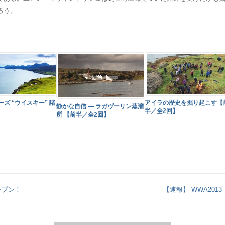
ろう。
ズ “ウイスキー” 諸
アイラの歴史を掘り起こす【
静かな自信 ― ラガヴーリン蒸溜
】
半／全2回】
所 【前半／全2回】
オープン！
【速報】 WWA201