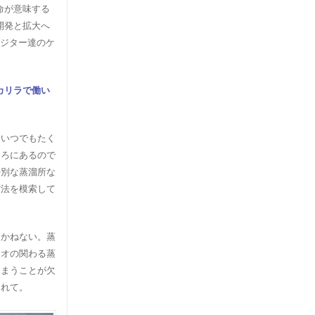
命が意味する
開発と拡大へ
ビジター達のケ
カリラで働い
、いつでもたく
ころにあるので
特別な蒸溜所な
方法を模索して
りかねない。蒸
ジオの関わる蒸
しまうことが欠
られて。