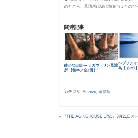
のところ、蒸溜所は彼に熱を与えたのだ
関連記事
ヘブリディー
静かな自信 ― ラガヴーリン蒸溜
島【その1
所 【後半／全2回】
カテゴリ
:
Archive
,
蒸溜所
«
『THE AGINGHOUSE 1795』3月21日