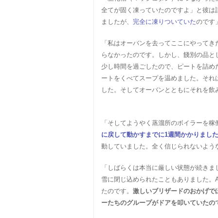
全てが固く凍っていたのですよ」と彼は
ましたが、
完全に凍りついていた
のです
「私はオーバンを去ってここにやってき
らなかったのです。しかし、餞別の品と
少し時間を過ごしたので、ピートを詰め
ートをくべてスープを温めました。それ
した。そしてオーバンとともにそれを飲
「そしてようやく蒸溜所のボイラーを稼
に戻して動かすまでに1週間かかりまし
動していました。全く信じられないよう
「しばらくは本当に厳しい状態が続きま
雪に閉じ込められたこともありました。
たのです。
激しいブリザードのおかげで
ーたちのグループがドアを叩いていたの