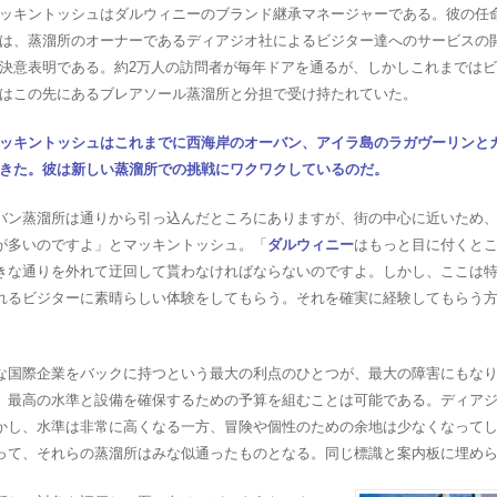
ッキントッシュはダルウィニーのブランド継承マネージャーである。彼の任
は、蒸溜所のオーナーであるディアジオ社によるビジター達へのサービスの
決意表明である。約2万人の訪問者が毎年ドアを通るが、しかしこれまでは
はこの先にあるブレアソール蒸溜所と分担で受け持たれていた。
ッキントッシュはこれまでに西海岸のオーバン、アイラ島のラガヴーリンと
きた。彼は新しい蒸溜所での挑戦にワクワクしているのだ。
バン蒸溜所は通りから引っ込んだところにありますが、街の中心に近いため
が多いのですよ」とマッキントッシュ。「
ダルウィニー
はもっと目に付くと
きな通りを外れて迂回して貰わなければならないのですよ。しかし、ここは
れるビジターに素晴らしい体験をしてもらう。それを確実に経験してもらう
な国際企業をバックに持つという最大の利点のひとつが、最大の障害にもな
、最高の水準と設備を確保するための予算を組むことは可能である。ディア
かし、水準は非常に高くなる一方、冒険や個性のための余地は少なくなって
って、それらの蒸溜所はみな似通ったものとなる。同じ標識と案内板に埋め