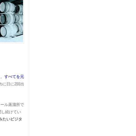
す。
すべてを元
めに日に2回出
ソール蒸溜所で
問し続けてい
みたいビジタ