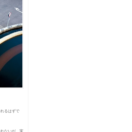
くれるはずで
」
知れないが、実