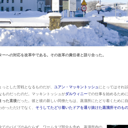
ターへの対応を改革中である。その改革の責任者と語り合った。
ょっとした苦戦となるものだが、
ユアン・マッキントッシュ
にとってはそれ
なものだったのだ。マッキントッシュが
ダルウィニー
での仕事を始めるため
まった直後
だった。彼と彼の新しい同僚たちは、蒸溜所にたどり着くために
わかっただけでなく、
そうしてたどり着いたドアを通り抜けた蒸溜所そのも
全てのパイプのみならず、ワームタブ部分も含め、蒸溜所内の