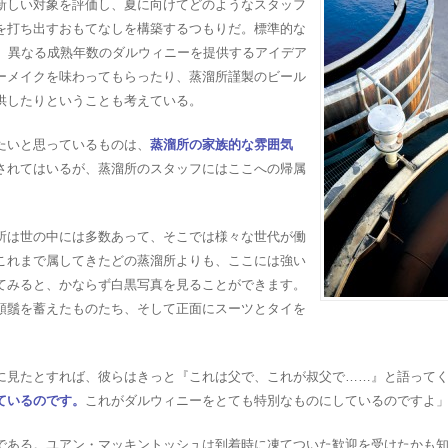
新しい対象を評価し、夏に向けてどのようなスタッフ
を打ち出すおもてなしを構築するつもりだ。標準的な
に、異なる成熟年数のダルウィニーを提供するアイデア
ーメイクを味わってもらったり、蒸溜所謹製のビール
供したりということも考えている。
たいと思っているものは、
蒸溜所の家族的な雰囲気
されてはいるが、蒸溜所のスタッフにはここへの帰属
所は世の中には多数あって、そこでは様々な世代が働
これまで属してきたどの蒸溜所よりも、ここには強い
てみると、かならず白黒写真を見ることができます。
顎鬚を蓄えたものたち、そして正面にスーツとタイを
に見たとすれば、彼らはきっと『これは父で、これが叔父で……』と語って
ているのです。
これがダルウィニーをとても特別なものにしているのですよ
である。ユアン・マッキントッシュは到着時に凍てついた歓迎を受けたかも