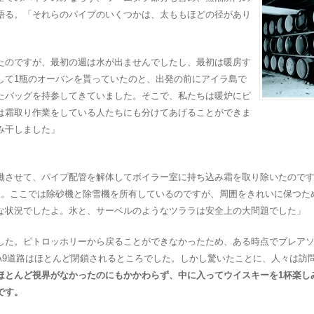
語る。「それらのパイプのいくつかは、太ももほどの径があり
」
たのですが、最初の週は水が出ませんでしたし、最初は暖房す
して1瓶のオーバンを貰っていたのと、出発の前にアイラ島で
たバッグを持参してきていました。そこで、私たちは暖炉にピ
は霜取り作業をしている人たちにも分けてあげることができま
み干しました」
働させて、パイプ配管を解体してボイラー室に持ち込み霜を取り除いたので
た
。ここでは除砂機と除雪機を所有しているのですが、周囲をきれいに保つた
な状況でしたよ。氷と、サーベルのようなツララは安全上の大問題でした」
した。ピトロッホリーから戻ることができなかったため、ある時点でブレア
A9道路はほとんど閉鎖されるところでした。しかし驚いたことに、人々は訪
ほとんど視界がなかったのにもかかわらず、中に入ってウイスキーを1杯楽し
です。