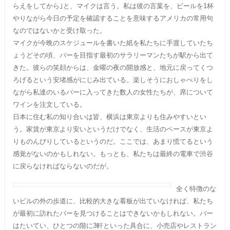
らえをしてから｣と、マイクは言う。私は彼の言葉を、ビールを1杯
やりながら今日の予定を確認することを意味するアメリカの常用句
なのではないかと受け取った。
マイクが今晩のスケジュールを書いた紙を私たちに手渡していたち
ょうどその頃、バーを目指す最初のサラリーマンたちが駅から出て
きた。彼らの笑顔からは、金曜の夜の開放感と、地元に戻ってくつ
ろげるという安堵感がにじみ出ている。楽しそうにおしゃべりをし
ながら私達のいるバーに入ってきた数人の女性たちが、席について
ワインを注文している。
日本に住む私の知り合いは皆、横浜は東京よりも住みやすいとい
う。家賃が東京より安いというだけでなく、生活のペースが東京よ
りものんびりしているというのだ。ここでは、あまり慌てるという
感覚がないのかもしれない。もっとも、私たちは最終の電車で渋谷
に戻らなければならないのだが。
全く特徴のな
いビルの外の歩道に、比較的大きな看板が出ていなければ、私たち
が最初に訪れたバーを見つけることはできないかもしれない。バー
はたいてい、ひとつの階に3軒といった具合に、小売店やレストラン