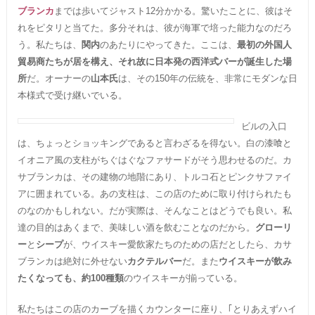
ブランカ
までは歩いてジャスト12分かかる。驚いたことに、彼はそ
れをピタリと当てた。多分それは、彼が海軍で培った能力なのだろ
う。私たちは、
関内
のあたりにやってきた。ここは、
最初の外国人
貿易商たちが居を構え、それ故に日本発の西洋式バーが誕生した場
所
だ。オーナーの
山本氏
は、その150年の伝統を、非常にモダンな日
本様式で受け継いでいる。
ビルの入口
は、ちょっとショッキングであると言わざるを得ない。白の漆喰と
イオニア風の支柱がちぐはぐなファサードがそう思わせるのだ。カ
サブランカは、その建物の地階にあり、トルコ石とピンクサファイ
アに囲まれている。あの支柱は、この店のために取り付けられたも
のなのかもしれない。だが実際は、そんなことはどうでも良い。私
達の目的はあくまで、美味しい酒を飲むことなのだから。
グローリ
ー
と
シープ
が、ウイスキー愛飲家たちのための店だとしたら、カサ
ブランカは絶対に外せない
カクテルバー
だ。また
ウイスキーが飲み
たくなっても、約100種類
のウイスキーが揃っている。
私たちはこの店のカーブを描くカウンターに座り、｢とりあえずハイ