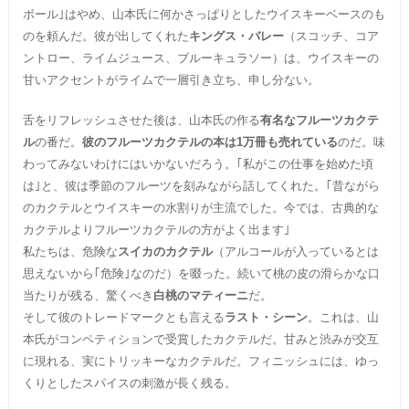
ボール｣はやめ、山本氏に何かさっぱりとしたウイスキーベースのも
のを頼んだ。彼が出してくれた
キングス・バレー
（スコッチ、コア
ントロー、ライムジュース、ブルーキュラソー）は、ウイスキーの
甘いアクセントがライムで一層引き立ち、申し分ない。
舌をリフレッシュさせた後は、山本氏の作る
有名なフルーツカクテ
ル
の番だ。
彼のフルーツカクテルの本は1万冊も売れている
のだ。味
わってみないわけにはいかないだろう。｢私がこの仕事を始めた頃
は｣と、彼は季節のフルーツを刻みながら話してくれた。｢昔ながら
のカクテルとウイスキーの水割りが主流でした。今では、古典的な
カクテルよりフルーツカクテルの方がよく出ます｣
私たちは、危険な
スイカのカクテル
（アルコールが入っているとは
思えないから｢危険｣なのだ）を啜った。続いて桃の皮の滑らかな口
当たりが残る、驚くべき
白桃のマティーニ
だ。
そして彼のトレードマークとも言える
ラスト・シーン
。これは、山
本氏がコンペティションで受賞したカクテルだ。甘みと渋みが交互
に現れる、実にトリッキーなカクテルだ。フィニッシュには、ゆっ
くりとしたスパイスの刺激が長く残る。