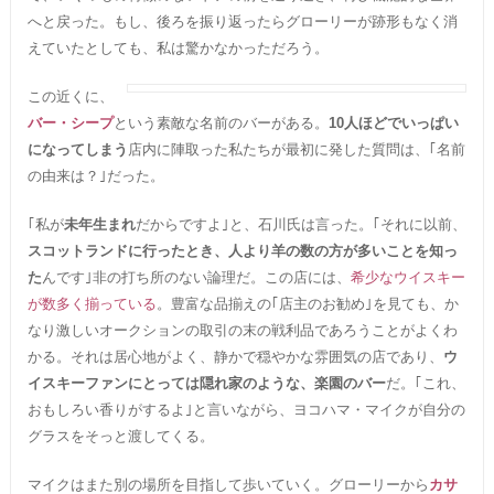
へと戻った。もし、後ろを振り返ったらグローリーが跡形もなく消
えていたとしても、私は驚かなかっただろう。
この近くに、
バー・シープ
という素敵な名前のバーがある。
10人ほどでいっぱい
になってしまう
店内に陣取った私たちが最初に発した質問は、｢名前
の由来は？｣だった。
｢私が
未年生まれ
だからですよ｣と、石川氏は言った。｢それに以前、
スコットランドに行ったとき、人より羊の数の方が多いことを知っ
た
んです｣非の打ち所のない論理だ。この店には、
希少なウイスキー
が数多く揃っている
。豊富な品揃えの｢店主のお勧め｣を見ても、か
なり激しいオークションの取引の末の戦利品であろうことがよくわ
かる。それは居心地がよく、静かで穏やかな雰囲気の店であり、
ウ
イスキーファンにとっては隠れ家のような、楽園のバー
だ。｢これ、
おもしろい香りがするよ｣と言いながら、ヨコハマ・マイクが自分の
グラスをそっと渡してくる。
マイクはまた別の場所を目指して歩いていく。グローリーから
カサ