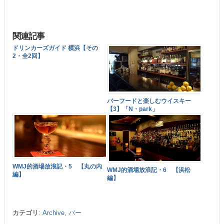
関連記事
ドリンカーズガイド 横浜【その
2・全2回】
バーフードと楽しむウイスキー
【3】「N・park」
WMJ的酒場放浪記・5 【丸の内
WMJ的酒場放浪記・6 【浜松
編】
編】
カテゴリ
:
Archive
,
バー