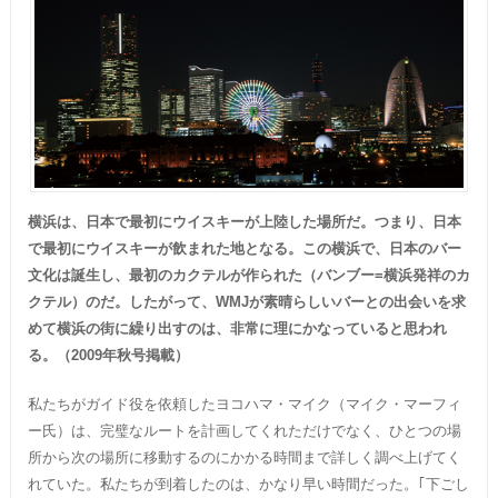
横浜は、日本で最初にウイスキーが上陸した場所だ。つまり、日本
で最初にウイスキーが飲まれた地となる。この横浜で、日本のバー
文化は誕生し、最初のカクテルが作られた（バンブー=横浜発祥のカ
クテル）のだ。したがって、WMJが素晴らしいバーとの出会いを求
めて横浜の街に繰り出すのは、非常に理にかなっていると思われ
る。（2009年秋号掲載）
私たちがガイド役を依頼したヨコハマ・マイク（マイク・マーフィ
ー氏）は、完璧なルートを計画してくれただけでなく、ひとつの場
所から次の場所に移動するのにかかる時間まで詳しく調べ上げてく
れていた。私たちが到着したのは、かなり早い時間だった。｢下ごし