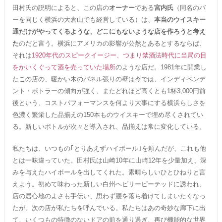
田村氏の説明によると、この店の
オーナー
である
宮内氏
（同名のバ
ーを同じく横浜の大倉山でも経営している）は、
本当のウイスキー
通だけがやってくるような、どこにもないような店を作ろうと考え
た
のだと言う。横浜にアメリカの影響が公然とあるとするならば、
それは
1920年代のスピークイージー、つまり禁酒法時代に当局の目
をかいくぐって酒を売っていた場所
のような店だ。1981年に開業し
たこの店の、暖かい木のパネル張りの壁は今では、インディペンデ
ント・ボトラーの傾向が強く、またどれほど高くとも1杯3,000円前
後という、コストパフォーマンスを何より大事にする横浜らしさを
色濃く繁栄した品揃えの150本ものウイスキーで埋め尽くされてい
る。新しいボトルが次々と導入され、品揃えは常に変化している。
私たちは、いつもの｢とりあえずハイボール｣を頼んだが、これも他
とは一味違っていた。田村氏は山崎10年に山崎12年を少量加え、深
みを与えたハイボールを出してくれた。素晴らしいひとひねりと言
えよう。初めて味わった新しい白州ヘビリーピーテッドに誘われ、
店の居心地のよさも手伝い、思わず腰を落ち着けてしまいたくなっ
たが、次の店が私たちを呼んでいる。私たちはあの奇妙な廊下に出
て、いくつもの特徴のないドアの前を通り過ぎ、再び機能的な世界