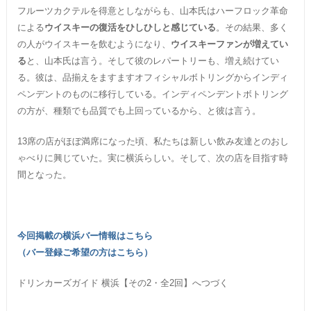
フルーツカクテルを得意としながらも、山本氏はハーフロック革命
による
ウイスキーの復活をひしひしと感じている
。その結果、多く
の人がウイスキーを飲むようになり、
ウイスキーファンが増えてい
る
と、山本氏は言う。そして彼のレパートリーも、増え続けてい
る。彼は、品揃えをますますオフィシャルボトリングからインディ
ペンデントのものに移行している。インディペンデントボトリング
の方が、種類でも品質でも上回っているから、と彼は言う。
13席の店がほぼ満席になった頃、私たちは新しい飲み友達とのおし
ゃべりに興じていた。実に横浜らしい。そして、次の店を目指す時
間となった。
今回掲載の横浜バー情報はこちら
（バー登録ご希望の方はこちら）
ドリンカーズガイド 横浜【その2・全2回】へつづく