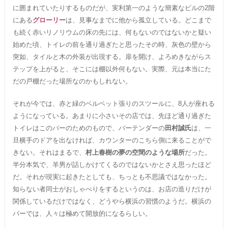
に囲まれていたりするものだが、実利第一のような簡素なビルの2階
にある
グローリー
は、見事なまでに他から孤立している。どこまで
も続く赤いリノリウムの床の先には、何もないのではないかと疑い
始めた頃、トイレの前を通り過ぎたと思ったその時、灰色の壁から
突如、タイルと木の外装が出現する。扉を開け、よろめきながらス
テップを上がると、そこには棚以外何もない。実際、元は本当にた
だの戸棚だった場所なのかもしれない。
それが今では、赤と緑のベルベット張りのスツールに、8人が座れる
ようになっている。あまりに小さいその店では、先ほど通り過ぎた
トイレはこのバーのためのもので、バーテンダーの
田村誠氏
は、一
旦横手のドアを出なければ、カウンターのこちら側に来ることがで
きない。それはまるで、
村上春樹の夢の空間のような場所
だった。
半分本気で、羊男が話しかけてくるのではないかとさえ思ったほど
だ。それが現実に起きたとしても、ちっとも不思議ではなかった。
知らない者同士がおしゃべりをするというのは、お店の造りだけが
関係しているだけではなく、どうやら横浜の習慣のようだ。横浜の
バーでは、人々は極めて開放的になるらしい。