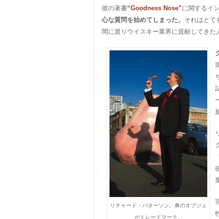
彼の著書
“Goodness Nose”
に関するイ
心な質問を始めてしまった。
それはとて
間に渡りウイスキー業界に貢献してきた
リチャード・パターソン。鼻のオブジェ
がトレードマーク。