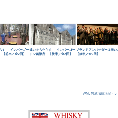
らす ― インバーゴー
違いをもたらす ― インバーゴー
ブランドアンバサダーは辛い
 【前半／全2回】
ドン蒸溜所 【後半／全2回】
【後半／全2回】
WMJ的酒場放浪記・5