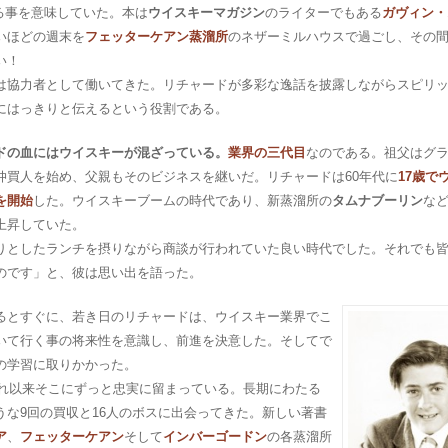
る事を意味していた。本は
ウイスキーマガジン
のライターでもある
ガヴィン・
いほどの週末を
フェッターケアン蒸溜所
のネザーミルハウスで過ごし、その
い！
は協力者として働いてきた。リチャードが多彩な逸話を披露しながらスピリ
にはっきりと伝えるという役割である。
ドの血にはウイスキーが混ざっている。
業界の三代目
なのである。祖父はグ
仲買人を始め、父親もそのビジネスを継いだ。リチャードは60年代に
17歳で
を開始
した。ウイスキーブームの時代であり、新蒸溜所の
タムナブーリン
な
上昇していた。
りとしたランチを摂りながら商談が行われていた良い時代でした。それでも
のです」と、彼は思い出を語った。
るとすぐに、若き日のリチャードは、ウイスキー業界でこ
いて行く事の将来性を意識し、前進を決意した。そしてで
の学習に取りかかった。
れ以来そこにずっと忠実に留まっている。長期にわたる
な9回の買収と16人のボスに出会ってきた。新しい著書
ア
、
フェッターケアン
そして
インバーゴードン
の各蒸溜所