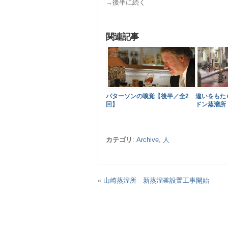
→後半に続く
関連記事
パターソンの嗅覚【後半／全2
違いをもた
回】
ドン蒸溜所
カテゴリ
:
Archive
,
人
«
山崎蒸溜所 新蒸溜釜設置工事開始