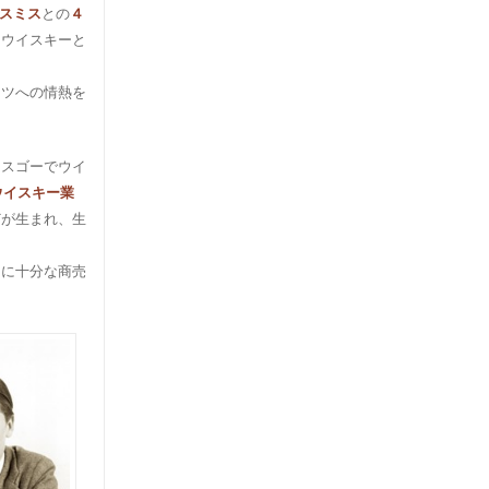
スミス
との
４
間ウイスキーと
ッツへの情熱を
ラスゴーでウイ
ウイスキー業
どが生まれ、生
皆に十分な商売