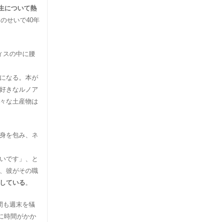
生について熱
のせいで40年
ィスの中に腰
になる。本が
好きなルノア
々な土産物は
身を包み、ネ
いです」、と
、彼がその職
している
。
間も週末を犠
に時間がかか