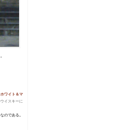
た。
」
ホワイト＆マ
のウイスキーに
きなのである。