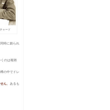
チャード
。同時に創られ
いくのは複雑
に樽の中でドレ
ません
。あるも