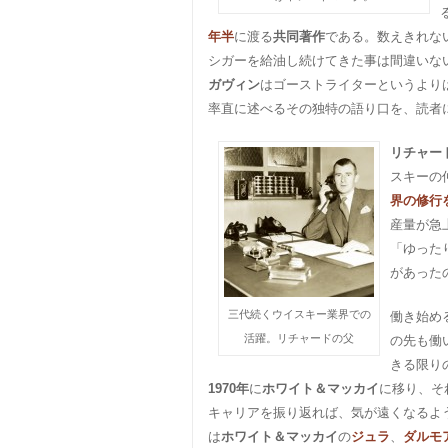
年半
に渡る
共同著作
である。数えきれな
シガーを給油し続けてきた事は間違いな
ガヴィン
はゴーストライターというより
率直に述べるその独特の語り口を、読者
リチャー
スキーの
界の修行
産量が急
「ゆった
があった
三代続くウイスキー業界での
働き始め
活躍。リチャードの父
の先も働
きる限り
1970年
に
ホワイト＆マッカイ
に移り、そ
キャリアを振り返れば、気が遠くなるよう
は
ホワイト＆マッカイ
の
ジュラ
、
ダルモ