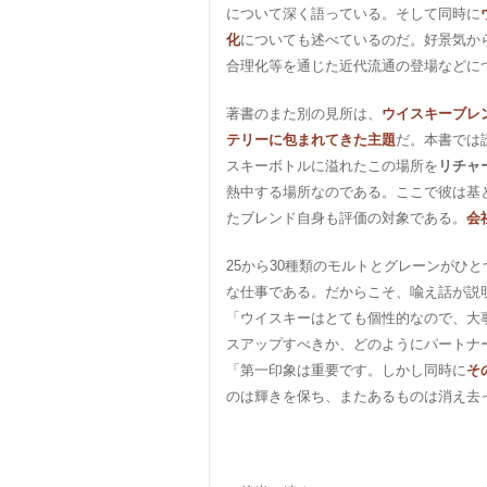
について深く語っている。そして同時に
化
についても述べているのだ。好景気か
合理化等を通じた近代流通の登場などに
著書のまた別の見所は、
ウイスキーブレ
テリーに包まれてきた主題
だ。本書では
スキーボトルに溢れたこの場所を
リチャ
熱中する場所なのである。ここで彼は基
たブレンド自身も評価の対象である。
会
25から30種類のモルトとグレーンがひ
な仕事である。だからこそ、喩え話が説
「ウイスキーはとても個性的なので、大
スアップすべきか、どのようにパートナ
「第一印象は重要です。しかし同時に
そ
のは輝きを保ち、またあるものは消え去