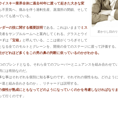
ウイスキー業界全体に過去40年に渡って起きた大きな変
ら不景気へ、痛みを伴う過剰生産、蒸溜所の閉鎖、そして
ついても述べている。
ンダーの技に関する概要説明
である。これはいままで
ミス
若かりし日のリ
読者をサンプルルームへと案内してくれる。グラスとウイ
ード
は
「宝箱」
と呼んでいる。ここは彼がくつろぎそして
となる全てのモルトとグレーンを、開発の全てのステージに渡って評価する
社がどれほど多くをこの男の鼻の判断に依っているのかがわかる。
とつのブレンドとなる。それら全てのフレーバーとニュアンスを組み合わせて
明には有効なのだ。
事な事はそれぞれを個別に知る事なのです。それぞれの個性をね。どのよう
ー達と組み合わさるのか」、リチャードは説明する。
の個性が熟成にともなってどのようになっていくのかを考慮しなければなり
って行くのです」