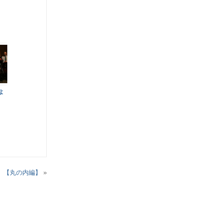
よ
 【丸の内編】
»