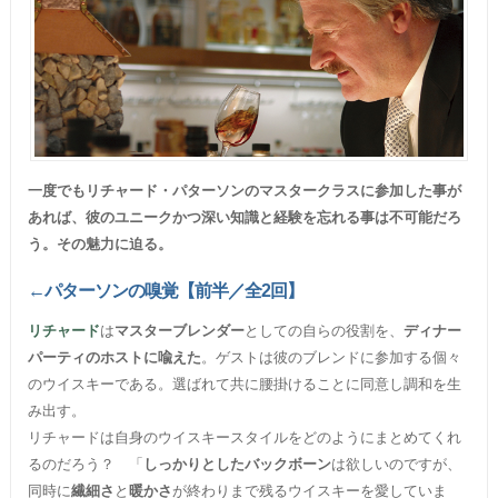
一度でもリチャード・パターソンのマスタークラスに参加した事が
あれば、彼のユニークかつ深い知識と経験を忘れる事は不可能だろ
う。その魅力に迫る。
←パターソンの嗅覚【前半／全2回】
リチャード
は
マスターブレンダー
としての自らの役割を、
ディナー
パーティのホストに喩えた
。ゲストは彼のブレンドに参加する個々
のウイスキーである。選ばれて共に腰掛けることに同意し調和を生
み出す。
リチャードは自身のウイスキースタイルをどのようにまとめてくれ
るのだろう？ 「
しっかりとしたバックボーン
は欲しいのですが、
同時に
繊細さ
と
暖かさ
が終わりまで残るウイスキーを愛していま