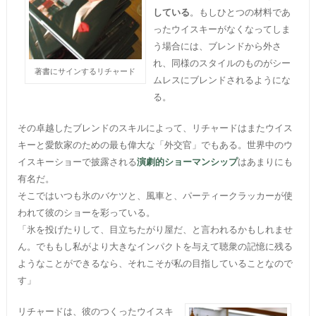
している
。もしひとつの材料であ
ったウイスキーがなくなってしま
う場合には、ブレンドから外さ
れ、同様のスタイルのものがシー
著書にサインするリチャード
ムレスにブレンドされるようにな
る。
その卓越したブレンドのスキルによって、リチャードはまたウイス
キーと愛飲家のための最も偉大な「外交官」でもある。世界中のウ
イスキーショーで披露される
演劇的ショーマンシップ
はあまりにも
有名だ。
そこではいつも氷のバケツと、風車と、パーティークラッカーが使
われて彼のショーを彩っている。
「氷を投げたりして、目立ちたがり屋だ、と言われるかもしれませ
ん。でももし私がより大きなインパクトを与えて聴衆の記憶に残る
ようなことができるなら、それこそが私の目指していることなので
す」
リチャードは、彼のつくったウイスキ