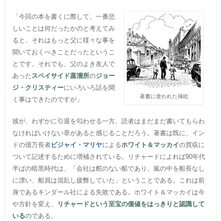
「今回の本を書くに際して、一番悲
しいことは何だったかのと考えてみ
ると、それはもっと父に様々な事を
聞いておくべきことだったというこ
とです。それでも、父のよき友人で
あった
スペイサイド蒸溜所
の
ジョー
ジ・クリスティー
にいろいろ話を聞
著書に使われた挿絵
く事はできたのですが」
彼が、わずかに引退を匂わせる一方、読者はまだまだ書いてもらわ
なければいけない章があると感じることだろう。著書は既に、イン
ドの億万長者
ビジャイ・マリヤ
による
ホワイト＆マッカイ
の買収に
ついて記述するために増補されている。リチャードによれば90年代
半ばの暗黒時代は、「会社は舵のない船であり、嵐の中を船長なし
に漂い、船員は混乱し疲弊していた」ということである。これは前
身であるキンダール社による失敗である。ホワイト＆マッカイは今
や方針を変え、
リチャードという至宝の価値をはっきりと認識して
いる
のである。