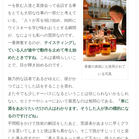
ーを飲む人達と直接会って会話する事
をとても大切な仕事の一部だと考えて
いる。「人々が耳を傾け始め、純粋に
ウイスキーを学び味わおうとする瞬間
が、なによりも私への賛辞なのです。
一番興奮するのが、
テイスティングし
ている人が途中で動作を止めて考え始
めたときですね
。これは素晴らしいこ
とで、目が輝き始めるのです」
著書の表紙にも使用されて
いる写真
魅力的な話者であるがゆえに、彼がか
つてはこうした話をすることを畏れ、
また今でも少しナーバスになるということは信じられないかもしれ
ない。セミナーやショーにおいて最悪なのは無関心である。
「単に
酒をあおりたいだけの人はわかります。そうした人が氷の標的にな
るのですけどね」
手間暇をかけて技術の解説をしたあと、受講者があまりに早くグラ
スを置いてしまうと彼は落ち着かない。そこで急がすじっくりと楽
しむ事を促すのだ。「鼻と舌をもっと使って下さい。使うためにあ