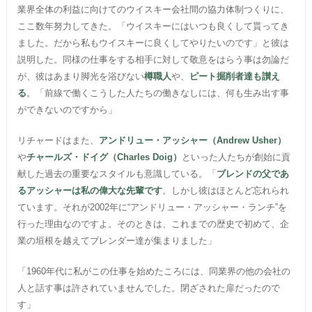
業界全体の利益に向けてのウイスキー会社間の協力体制つくりに、
ここ数年努力してきた。「ウイスキーにはいつも良くして貰ってき
ました。だから私もウイスキーに良くしてやりたいのです」と彼は
説明した。同様の仕事をする相手に対して敬意をはらう事は勿論だ
が、彼はあまり脚光を浴びない
樽職人
や、
ピート掘削者達も讃え
る
。「前線で働くこうした人たちの働きなしには、何も生み出す事
ができないのですから」
リチャードはまた、
アンドリュー・アッシャー（Andrew Usher）
や
チャールズ・ドイグ（Charles Doig）
といった人たちが創始に貢
献した過去の重要なスタイルも意識している。「
ブレンドの父であ
るアッシャーは私の偉大な先輩です
。しかし彼はほとんど忘れられ
ています。それが2002年に“アンドリュー・アッシャー・ランチ”を
行った理由なのですよ。そのときは、これまでの歴史で初めて、企
業の垣根を越えてブレンダー達が集まりました」
「1960年代に私がこの仕事を始めたころには、同業界の他の会社の
人と話す事は許されていませんでした。閉ざされた扉だったので
す」