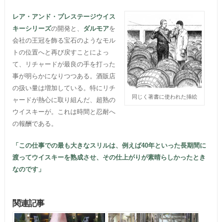
レア・アンド・プレステージウイス
キーシリーズ
の開発と、
ダルモア
を
会社の王冠を飾る宝石のようなモル
トの位置へと再び戻すことによっ
て、リチャードが最良の手を打った
事が明らかになりつつある。酒販店
の扱い量は増加している。特にリチ
同じく著書に使われた挿絵
ャードが熱心に取り組んだ、超熟の
ウイスキーが。これは時間と忍耐へ
の報酬である。
「この仕事での最も大きなスリルは、例えば40年といった長期間に
渡ってウイスキーを熟成させ、その仕上がりが素晴らしかったとき
なのです」
関連記事