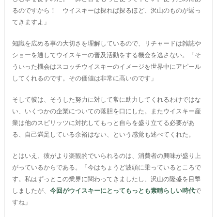
るのですから！ ウイスキーは探れば探るほど、沢山のものが返っ
てきますよ」
知識を広める事の大切さを理解しているので、リチャードは雑誌や
ショーを通してウイスキーの普及活動をする機会を逃さない。「そ
ういった機会はスコッチウイスキーのイメージを世界中にアピール
してくれるのです。その価値は非常に高いのです」
そして彼は、そうした努力に対して常に助力してくれるわけではな
い、いくつかの企業についての落胆を口にした。またウイスキー産
業は他のスピリッツに対抗してもっと自らを盛り立てる必要があ
る、自己満足している余裕はない、という感覚も述べてくれた。
とはいえ、彼がより楽観的でいられるのは、消費者の興味が盛り上
がっているからである。「今はちょうど波頭に乗っているところで
す。私はずっとこの業界に関わってきましたし、沢山の隆盛を目撃
しましたが、
今回がウイスキーにとってもっとも素晴らしい時代
で
すね」