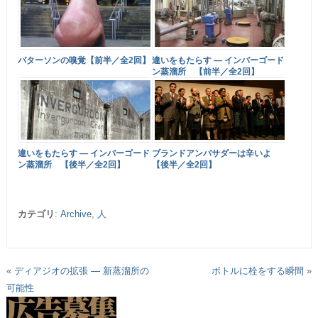
パターソンの嗅覚【前半／全2回】
違いをもたらす ― インバーゴード
ン蒸溜所 【前半／全2回】
違いをもたらす ― インバーゴード
ブランドアンバサダーは辛いよ
ン蒸溜所 【後半／全2回】
【後半／全2回】
カテゴリ
:
Archive
,
人
«
ディアジオの拡張 ― 新蒸溜所の
ボトルに栓をする瞬間
»
可能性