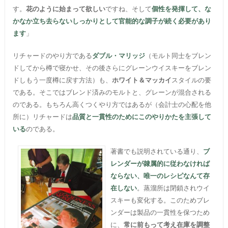
す。
花のように始まって欲しい
ですね、そして
個性を発揮して、な
かなか立ち去らないしっかりとして官能的な調子が続く必要があり
ます
」
リチャードのやり方である
ダブル・マリッジ
（モルト同士をブレン
ドしてから樽で寝かせ、その後さらにグレーンウイスキーをブレン
ドしもう一度樽に戻す方法）も、
ホワイト＆マッカイ
スタイルの要
である。そこではブレンド済みのモルトと、グレーンが混合される
のである。もちろん高くつくやり方ではあるが（会計士の心配を他
所に）リチャードは
品質と一貫性のためにこのやりかたを主張して
いる
のである。
著書でも説明されている通り、
ブ
レンダーが隷属的に従わなければ
ならない、唯一のレシピなんて存
在しない
。蒸溜所は閉鎖されウイ
スキーも変化する。このためブレ
ンダーは製品の一貫性を保つため
に、
常に前もって考え在庫を調整