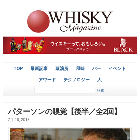
TOP
最新記事
蒸溜所
風味
バー
イベント
アワード
テクノロジー
人
パターソンの嗅覚【後半／全2回】
7月 18, 2013