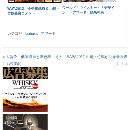
ワールド・ウイスキー・「デザイ
WWA2012 全受賞銘柄 & 山崎・
ン」・アワード 結果発表
竹鶴受賞コメント
カテゴリ
:
features
,
アワード
«
大論争 低温濾過と着色料 その
WWA2012 山崎・竹鶴が世界最高峰
2（容認論）
に！
»