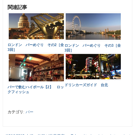
関連記事
ロンドン バーめぐり その2［全
ロンドン バーめぐり その3［全
3回］
3回］
ドリンカーズガイド 台北
バーで飲むハイボール【2】 ロッ
クフィッシュ
カテゴリ
:
バー