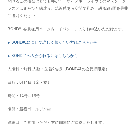
聞けるこの機会はとても稀少！ ウイスキーライヴでのマスターク
ラスとはまたひと味違う、親近感ある空間で和み、語る2時間を是非
ご堪能ください。
BOND#1会員様用ページ内「イベント」よりお申込いただけます。
● BOND#1について詳しく知りたい方はこちらから
● BOND#1へ入会されるにはこちらから
入場料：無料 人数：先着9名様（BOND#1の会員様限定）
日時：5月4日（金・祝）
時間：14時～16時
場所：新宿ゴールデン街
詳細は、ご参加いただく方に個別にご連絡いたします。