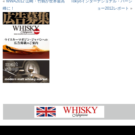
«
WWA2012 山崎・竹鶴が世界最高
Tokyoインターナショナル・バーシ
峰に！
ョー2012レポート
»