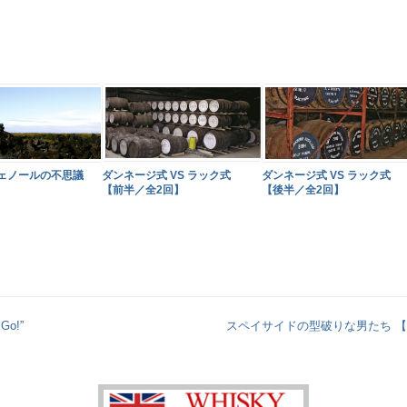
ダンネージ式 VS ラック式
ェノールの不思議
ダンネージ式 VS ラック式
【前半／全2回】
【後半／全2回】
o!”
スペイサイドの型破りな男たち 【