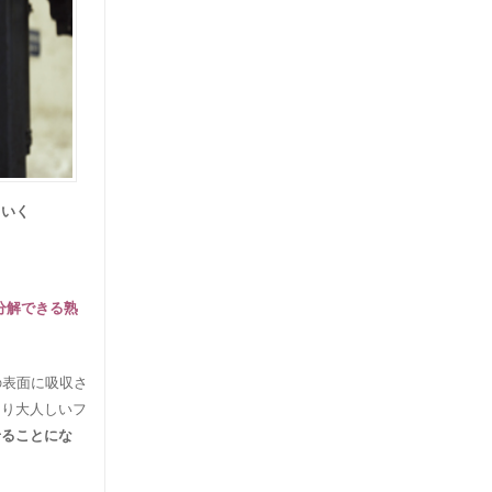
ていく
分解できる熟
の表面に吸収さ
より大人しいフ
せることにな