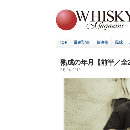
TOP
最新記事
蒸溜所
風味
熟成の年月【前半／全
9月 14, 2013