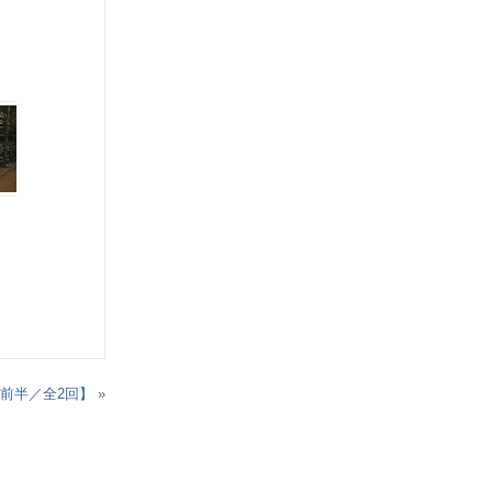
前半／全2回】
»