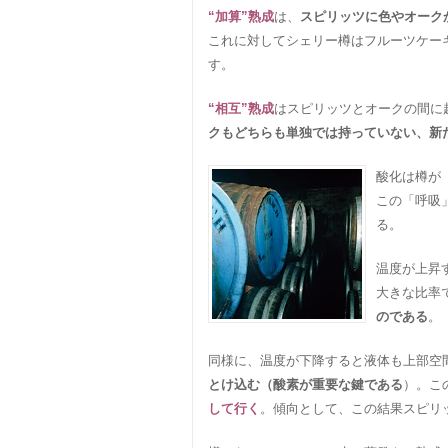
“加算”熟成
は、
スピリッツに色やオーク
これに対してシェリー樽はフルーツケー
す。
“相互”熟成
はスピリッツとオークの間に
クもどちらも単独では持っていない、新
酸化は樽が
この「呼吸
る。
温度が上昇
大きな比率
のである
。
同様に、温度が下降すると液体も上部空
とけ込む（酸素が重要な鍵である
）。こ
して行く
。傾向として、この結果スピリ