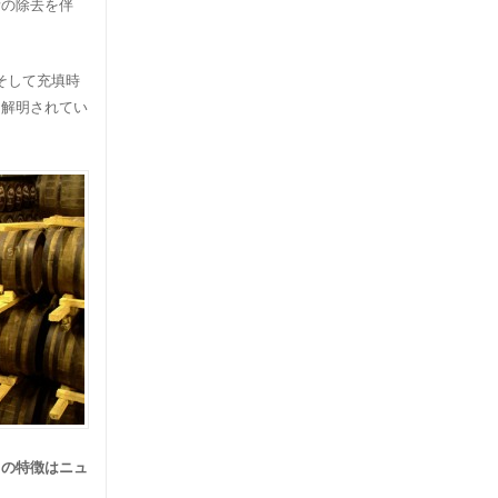
素の除去を伴
そして充填時
は解明されてい
ラの特徴はニュ