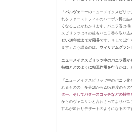
「バルヴェニー
のニューメイクスピリッ
れをファーストフィルのバーボン樽に詰
くなることがわかります。バニラ香は樽
スピリッツはその後もバニラ香を取り込
ぜい10年位までが限界
です。そして12
ます」こう語るのは、
ウィリアムグラン
ニューメイクスピリッツ中のバニラ香が
特徴とどのように相互作用を行うかは、
「ニューメイクスピリッツ中のバニラ化
れるものの、多分10から20%程度のもの
ター、そしてバタースコッチなどの特性
からのヴァニリンと合わさってよりバニ
甘みが加わりデザートのようになるので