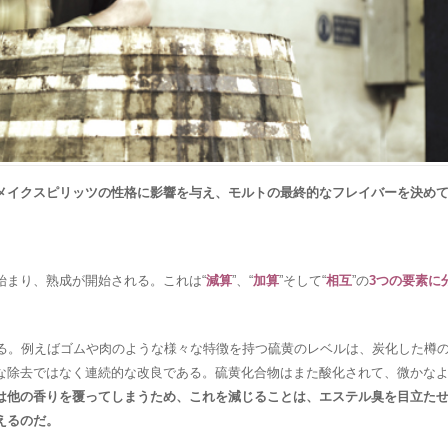
メイクスピリッツの性格に影響を与え、モルトの最終的なフレイバーを決め
始まり、熟成が開始される。これは“
減算
”、“
加算
”そして“
相互
”の
3つの要素に
る。例えばゴムや肉のような様々な特徴を持つ硫黄のレベルは、炭化した樽
な除去ではなく連続的な改良である。硫黄化合物はまた酸化されて、微かな
は他の香りを覆ってしまうため、これを減じることは、エステル臭を目立た
えるのだ。