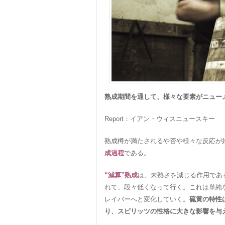
熟成期間を通して、様々な要素がニュー
Report：イアン・ウィスニュースキー
熟成樽が満たされるや否や様々な反応が
成過程
である。
“減算”熟成
は、未熟さを減じる作用であ
れて、段々低くなって行く。これは単純
レイバーへと変化していく。
硫黄の特性
り、スピリッツの性格に大きな影響を与