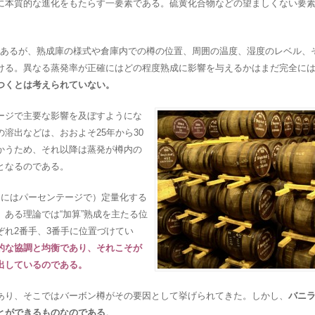
に本質的な進化をもたらす一要素である。硫黄化合物などの望ましくない要
あるが、熟成庫の様式や倉庫内での樽の位置、周囲の温度、湿度のレベル、
ける。異なる蒸発率が正確にはどの程度熟成に影響を与えるかはまだ完全に
つくとは考えられていない。
ージで主要な影響を及ぼすようにな
溶出などは、おおよそ25年から30
かうため、それ以降は蒸発が樽内の
となるのである。
的にはパーセンテージで）定量化する
ある理論では“加算”熟成を主たる位
ぞれ2番手、3番手に位置づけてい
的な協調と均衡であり、それこそが
出しているのである。
あり、そこではバーボン樽がその要因として挙げられてきた。しかし、
バニ
とができるものなのである
。