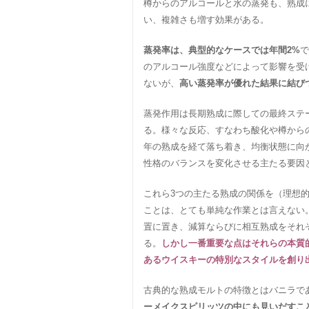
樽からのアルコールと水の蒸発も、熟成
い、複雑さも増す効果がある。
蒸発率は、典型的なケースでは年間2%
で
のアルコール強度などによって影響を受
ないが、
高い蒸発率が優れた結果に結び
蒸発作用は長期熟成に際しての最終ステ
る。様々な反応、すなわち酸化や樽からの
年の熟成を経て落ち着き、均衡状態に向
性格のバランスを変化させる主たる要因
これら3つの主たる熟成の関係を（理想
ことは、とても単純な作業とは言えない。
置に置き、減算ならびに相互熟成をそれ
る。
しかし一番重要な点はそれらの本質
あるウイスキーの特別なスタイルを創り
古典的な熟成モルトの特徴とはバニラで
ーメイクスピリッツの中にも見いだすこ