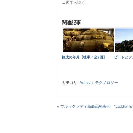
→後半へ続く
関連記事
熟成の年月【後半／全2回】
ピートとフ
カテゴリ
:
Archive
,
テクノロジー
«
ブルックラディ新商品発表会 “Laddie To G