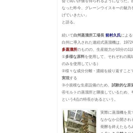
会で高い評価を得られるようになった。
なった昨今、グレーンウイスキーの魅力
げていきたい」
と語る。
続いて
白州蒸溜所工場長
前村久氏
による
白州に導入された連続式蒸溜機は、197
多蒸溜所
のものの、生産能力が10分の1
①
多様な原料
を使用して、それぞれの風
のみを使用している）
②様々な成分分離・濃縮を繰り返すこと
実現
する
③小規模な生産設備のため、
試験的な原
④モルトの蒸溜所と隣接しているため、
という4点の特長があるという。
実際に蒸溜機を見
なかなか公開され
発酵を終えたもろ