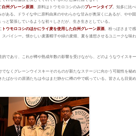
て
白州グレーン原酒
、原料はトウモロコシのみの
プレーンタイプ
。知多に比べ
みがある。ドライな中に原料由来のやわらかな甘みが奥深くにあるが、やや固
ょっと緊張しているような初々しさだが、生き生きとしている。
に
トウモロコシのほかにライ麦を使用した白州グレーン原酒
。粉っぽさまで感
、スパイシー。懐かしい麦藁帽子や緑の麦畑、夏を連想させるユニークな味
性的であり、これが樽や熟成年数の影響を受けながら、どのようなウイスキ
けでなくグレーンウイスキーそのものが新たなステージに向かう可能性を秘
きたばかりの原酒たちは今はまだ静かに樽の中で眠っている。皆さんも目覚