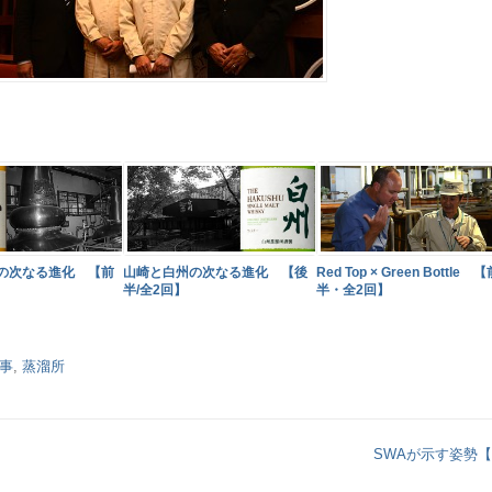
の次なる進化 【前
山崎と白州の次なる進化 【後
Red Top × Green Bottle 
半/全2回】
半・全2回】
事
,
蒸溜所
SWAが示す姿勢