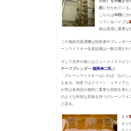
ル分）を分離させ
段
に分かれている
こちらは
40段
に分
っているパイプは
銅は蒸溜に重要な
この連続式蒸溜機は技術者やブレンダー
ーンウイスキー生産設備は一般公開され
そして見学の後にはニューメイクスピリ
チーフブレンダー
福與伸二氏
は
「グレーンウイスキーはいわば『おだし
もある。知多ではクリーン・ミディアム
が実は各商品の個性に重要な役割を果た
のような特別な意味を持つグレーンウイ
と語る。
まず
オツ
立て