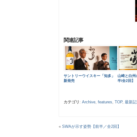
関連記事
サントリーウイスキー「知多」
山崎と白州
新発売
半/全2回】
カテゴリ
:
Archive
,
features
,
TOP
,
最新記
«
SWAが示す姿勢【前半／全2回】