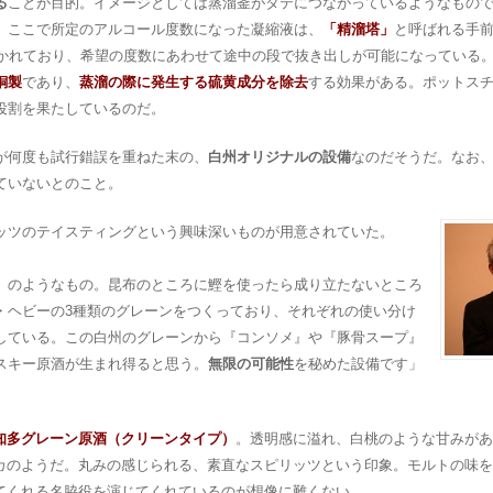
る
ことが目的。イメージとしては蒸溜釜がタテにつながっているようなもの
。ここで所定のアルコール度数になった凝縮液は、
「精溜塔」
と呼ばれる手
かれており、希望の度数にあわせて途中の段で抜き出しが可能になっている
銅製
であり、
蒸溜の際に発生する硫黄成分を除去
する効果がある。ポットス
役割を果たしているのだ。
が何度も試行錯誤を重ねた末の、
白州オリジナルの設備
なのだそうだ。なお
ていないとのこと。
ッツのテイスティングという興味深いものが用意されていた。
』のようなもの。昆布のところに鰹を使ったら成り立たないところ
・ヘビーの3種類のグレーンをつくっており、それぞれの使い分け
している。この白州のグレーンから『コンソメ』や『豚骨スープ』
スキー原酒が生まれ得ると思う。
無限の可能性
を秘めた設備です」
知多グレーン原酒（クリーンタイプ）
。透明感に溢れ、白桃のような甘みがあ
カのようだ。丸みの感じられる、素直なスピリッツという印象。モルトの味を
てくれる名脇役を演じてくれているのが想像に難くない。