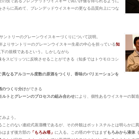
匠の技であるブレンデッドウイスキーで高い評価を得られるように
をさらに高めて、ブレンデッドウイスキーの更なる品質向上につな
サントリーのグレーンウイスキーづくりについて説明。
2年よりサントリーのグレーンウイスキー生産の中心を担っている
知
以下の規模であるという。しかしながら
味をスピリッツに反映させることができる（知多ではトウモロコシ
で
異なるアルコール度数の原酒をつくり、香味のバリエーションを
酒のつくり分け
ができる
モルトとグレーンのプロセスの組み合わせ
により、個性あるウイスキーの製
てみよう。
ることのない連続式蒸溜機であるが、その外観はポットスチルとは明らかに
みはまず後方部の
「もろみ塔」
に入る。この塔の中ではまず
もろみから液体