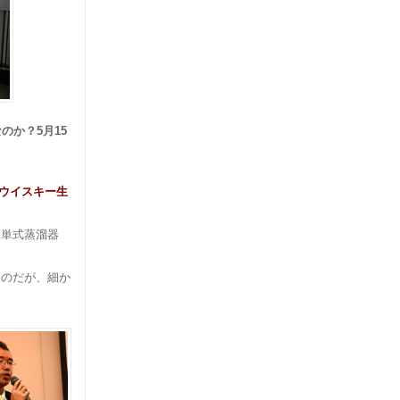
か？5月15
ウイスキー生
、単式蒸溜器
ものだが、細か