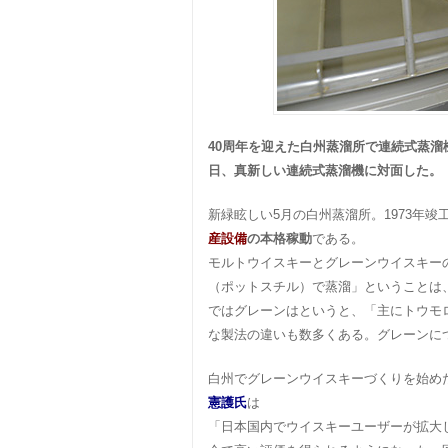
40周年を迎えた白州蒸溜所で連続式蒸溜
日、真新しい連続式蒸溜機に対面した。
新緑眩しい5月の白州蒸溜所。1973年
産設備
の本格稼動
である。
モルトウイスキーとグレーンウイスキー
（ポットスチル）で蒸溜」ということは
ではグレーンはというと、「主にトウモ
な製法の違いも数多くある。グレーンに
白州でグレーンウイスキーづくりを始め
憲護氏
は
「日本国内でウイスキーユーザーが拡大