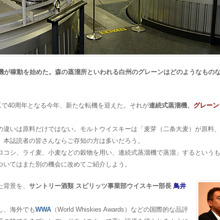
機が稼動を始めた。森の蒸溜所といわれる白州のグレーンはどのようなものなの
竣工で40周年となる今年、新たな転機を迎えた。それが
連続式蒸溜機、
グレーン
の違いは原料だけではない。モルトウイスキーは「麦芽（二条大麦）が原料
、本誌読者の皆さんならご存知の方は多いだろう。
ロコシ、ライ麦、小麦などの穀物を用い、連続式蒸溜機で蒸溜」するという
ついてはまた別の機会に改めてご紹介しよう。
た背景を、
サントリー酒類 スピリッツ事業部ウイスキー部長
鳥井
し、海外でも
WWA
（World Whiskies Awards）などの国際的な品評