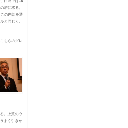
で、白州では
18
前の塔に移る。
。この内部を通
チルと同じく、
、こちらのグレ
る。上質のウ
うまく引きか