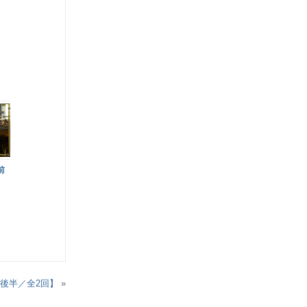
【前
【後半／全2回】
»