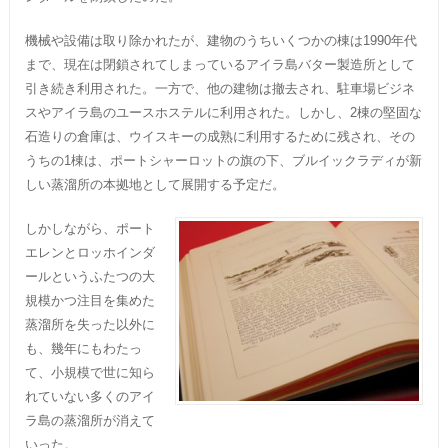
機械や設備は取り除かれたが、建物のうちいくつかの棟は1990年代
まで、現在は閉鎖されてしまっているアイラ島バター製造所として
引き続き利用された。一方で、他の建物は撤去され、駐車場ビジネ
スやアイラ島のユースホステルに利用された。しかし、2棟の堅固な
石造りの倉庫は、ウイスキーの成熟に利用するために残され、その
うちの1棟は、ポートシャーロットの旗の下、ブルイックラディが新
しい蒸溜所の本拠地として展開する予定だ。
しかしながら、ポート
エレンとロッホインダ
ールというふたつの大
規模かつ注目を集めた
蒸溜所を失った以外に
も、幾年にもわたっ
て、小規模で世に知ら
れていない多くのアイ
ラ島の蒸溜所が消えて
いった。