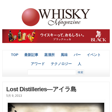
TOP
最新記事
蒸溜所
風味
バー
イベント
アワード
テクノロジー
人
Lost Distilleries―アイラ島
5月 9, 2013