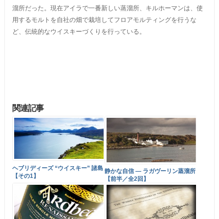
溜所だった。現在アイラで一番新しい蒸溜所、キルホーマンは、使
用するモルトを自社の畑で栽培してフロアモルティングを行うな
ど、伝統的なウイスキーづくりを行っている。
関連記事
ヘブリディーズ “ウイスキー” 諸島
静かな自信 ― ラガヴーリン蒸溜所
【その1】
【前半／全2回】