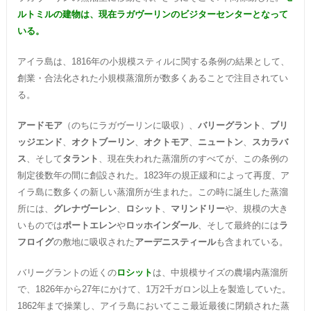
ルトミルの建物は、現在ラガヴーリンのビジターセンターとなって
いる。
アイラ島は、1816年の小規模スティルに関する条例の結果として、
創業・合法化された小規模蒸溜所が数多くあることで注目されてい
る。
アードモア
（のちにラガヴーリンに吸収）、
バリーグラント
、
ブリ
ッジエンド
、
オクトブーリン
、
オクトモア
、
ニュートン
、
スカラバ
ス
、そして
タラント
、現在失われた蒸溜所のすべてが、この条例の
制定後数年の間に創設された。1823年の規正緩和によって再度、ア
イラ島に数多くの新しい蒸溜所が生まれた。この時に誕生した蒸溜
所には、
グレナヴーレン
、
ロシット
、
マリンドリー
や、規模の大き
いものでは
ポートエレン
や
ロッホインダール
、そして最終的には
ラ
フロイグ
の敷地に吸収された
アーデニスティール
も含まれている。
バリーグラントの近くの
ロシット
は、中規模サイズの農場内蒸溜所
で、1826年から27年にかけて、1万2千ガロン以上を製造していた。
1862年まで操業し、アイラ島においてここ最近最後に閉鎖された蒸