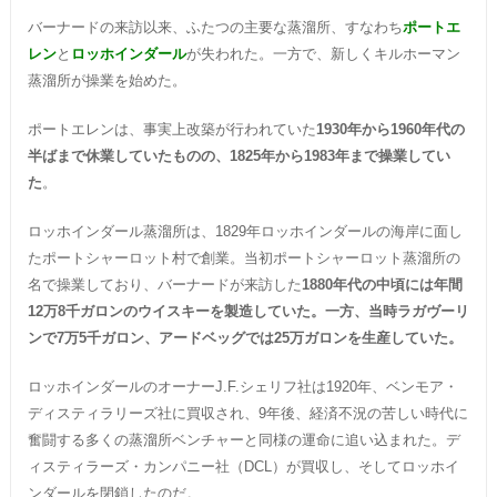
バーナードの来訪以来、ふたつの主要な蒸溜所、すなわち
ポートエ
レン
と
ロッホインダール
が失われた。一方で、新しくキルホーマン
蒸溜所が操業を始めた。
ポートエレンは、事実上改築が行われていた
1930年から1960年代の
半ばまで休業していたものの、1825年から1983年まで操業してい
た
。
ロッホインダール蒸溜所は、1829年ロッホインダールの海岸に面し
たポートシャーロット村で創業。当初ポートシャーロット蒸溜所の
名で操業しており、バーナードが来訪した
1880年代の中頃には年間
12万8千ガロンのウイスキーを製造していた。一方、当時ラガヴーリ
ンで7万5千ガロン、アードベッグでは25万ガロンを生産していた。
ロッホインダールのオーナーJ.F.シェリフ社は1920年、ベンモア・
ディスティラリーズ社に買収され、9年後、経済不況の苦しい時代に
奮闘する多くの蒸溜所ベンチャーと同様の運命に追い込まれた。デ
ィスティラーズ・カンパニー社（DCL）が買収し、そしてロッホイ
ンダールを閉鎖したのだ。