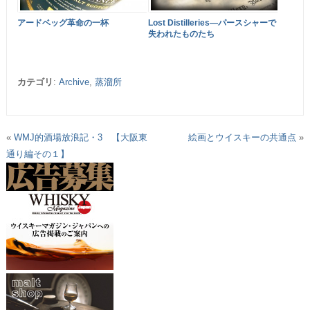
アードベッグ革命の一杯
Lost Distilleries―パースシャーで
失われたものたち
カテゴリ
:
Archive
,
蒸溜所
«
WMJ的酒場放浪記・3 【大阪東
絵画とウイスキーの共通点
»
通り編その１】