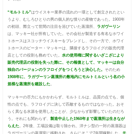
“モルトミル”
はウイスキー業界の流れの一環として創立されたとい
うより、むしろひとりの男の個人的な憤りの産物であった。1900年
の初頭、際立って世間の注目を浴びていた蒸溜所、
ラガヴーリン
は、マッキー社が所有していた。その会社が製造する有名なホワイ
トホースはスコッチウイスキーをブレンドし、その一方で、ホワイ
トホースのピーター・マッキーは、隣接するラフロイグの販売代理
店としての役割も務めていた。
水の使用権に関するいざこざにより
販売代理店の役割を失った際に、その報復として、マッキーは自分
独自のバージョンのラフロイグをつくろうと決心した。
そのため
1908年に、ラガヴーリン蒸溜所の敷地内にモルトミルという名の小
規模な蒸溜所を建設した
。
マッキーの尽力にもかかわらず、モルトミルは、品質の点でも、個
性の点でも、ラフロイグに決して匹敵するものではなかった。おそ
らく異なる水源を使用したことが、少なからず影響していたのだろ
う。それにも関わらず、
製造中止した1960年まで蒸溜所は生きなが
らえた
。2年後、工場設備は取り除かれ、洋ナシ型の一対の蒸溜器は
ラガヴーリンの蒸溜室に移動され、さらにそこで7年間稼動した。
モ