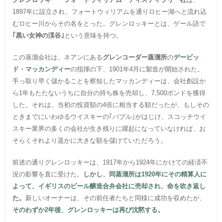
1897年に設立され、フォートウィリアムを通りロヒー湖へと流れ込
むロヒー川からその名をとった。グレンロッキーとは、ゲール語で
｢黒い女神の渓谷｣
という意味を持つ。
この蒸溜会社は、ネアンにある
グレンコーダー蒸溜所
の
デービッ
ド・マッカンディー
の指揮の下、1901年4月に製造が開始された。
手っ取り早く儲かることを察知したマッカンディーは、会社創設か
ら1年もたたないうちに自分の持ち株を売却し、7,500ポンドを獲得
した。それは、当初の投資額の4倍に相当する額だったが、もしその
ときまでにいわゆるウイスキーの｢バブル｣がはじけ、スコッチウイ
スキー業界の多くの会社が生き残りに躍起になっていなければ、お
そらくそれより遥かに大きな額を儲けていただろう。
前述の通りグレンロッキーは、1917年から1924年にかけての経済不
況の影響を直に受けた。
しかし、同蒸溜所は1920年にその精算人に
よって、イギリスのビール醸造合弁会社に売却され、命を吹き返し
た。
新しいオーナーは、その前任者たちと同様に成功を収めたが、
そのわずか2年後、グレンロッキーは再び沈黙する。