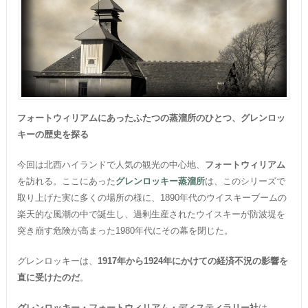
フォートウィリアムにあったふたつの蒸溜所のひとつ、グレンロッ
キーの歴史を探る
今回は北西ハイランドで人気の観光の中心地、
フォートウィリアム
を訪れる。ここにあった
グレンロッキー蒸溜所
は、このシリーズで
取り上げた実に多くの場所の様に、1890年代のウイスキーブームの
楽天的な風潮の中で誕生し、過剰生産されたウイスキーが防波堤を
突き崩す危険が高まった1980年代にその幕を閉じた。
グレンロッキーは、
1917年から1924年にかけての経済不況の影響を
直に受けたのだ
。
グレンロッキー・フォートウィリアム・ディスティラリー社
は、