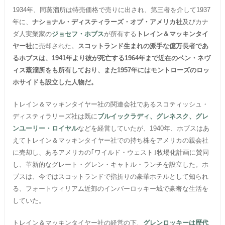
1934年、同蒸溜所は特売価格で売りに出され、第三者を介して1937
年に、
ナショナル・ディスティラーズ・オブ・アメリカ社
及びカナ
ダ人実業家の
ジョセフ・ホブス
が所有する
トレイン＆マッキンタイ
ヤー社
に売却された。
スコットランド生まれの派手な億万長者であ
るホブスは、1941年より彼が死亡する1964年まで近在のベン・ネヴ
ィス蒸溜所をも所有しており、また1957年にはモントローズのロッ
ホサイドも設立した人物だ。
トレイン＆マッキンタイヤー社の関連会社であるスコティッシュ・
ディスティラリーズ社は既に
ブルイックラディ、グレネスク、グレ
ンユーリー・ロイヤル
などを経営していたが、1940年、ホブスはあ
えてトレイン＆マッキンタイヤー社での持ち株をアメリカの親会社
に売却し、あるアメリカの｢ワイルド・ウェスト｣牧場化計画に賛同
し、革新的なグレート・グレン・キャトル・ランチを設立した。ホ
ブスは、今ではスコットランドで指折りの豪華ホテルとして知られ
る、フォートウィリアム近郊のインバーロッキー城で豪奢な生活を
していた。
トレイン＆マッキンタイヤー社の経営の下、
グレンロッキーは歴代