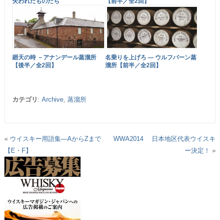
失われたものたち
【前半／全2回】
廻天の時 －アナンデール蒸溜所
名乗りを上げろ ― ウルフバーン蒸
【後半／全2回】
溜所【前半／全2回】
カテゴリ
:
Archive
,
蒸溜所
«
ウイスキー用語集―AからZまで
WWA2014 日本地区代表ウイスキ
【E・F】
ー決定！
»