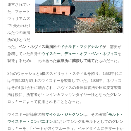
運営されてい
た、フォート
ウィリアムズ
で｢失われた｣
ふたつの蒸溜
所のひとつだ
った。
ベン・ネヴィス蒸溜所
の
ドナルド・マクドナルド
が、需要が
急増していた自身の
ウイスキー、デュー・オブ・ベン・ネヴィス
を
製造するために、
元々あった蒸溜所に隣接して建てた
ものだった。
2台のウォッシュと5機のスピリット・スティルを誇り、1880年代に
は年間100万ℓ以上のウイスキーを製造していた。1908年、ネヴィス
はその｢親｣会社に統合され、ネヴィスの倉庫保管法や床式麦芽製造
法は後に、所有者がトレイン＆マッキンタイヤー社となったグレン
ロッキーによって使用されることとなった。
ウイスキー評論家の故
マイケル・ジャクソン
は、その著書
｢モルト・
ウイスキー・コンパニオン｣
においてシングルモルトとしてのグレン
ロッキーを、｢ピートが強くフルーティ。ベッドタイムにデザートか