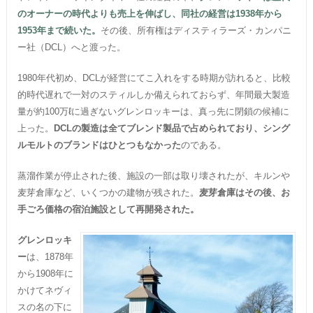
のオーナーの時代よりも売上を伸ばし、同社の経営は1938年から
1953年まで続いた。
その後、所有権はディスティラーズ・カンパニ
ー社（DCL）へと渡った。
1980年代初め、DCLが経営にてこ入れをする時期が訪れると、比較
的時代遅れで一対のスティルしか備えられておらず、年間最大製造
量が約100万ℓに過ぎないグレンロッキーは、真っ先に閉鎖の候補に
上った。
DCLの製造は全てブレンド製品で占められており、シング
ルモルトのブランドはひとつもなかった
のである。
蒸溜作業が停止された後、施設の一部は取り壊されたが、キルンや
麦芽倉庫など、いくつかの建物が残された。
麦芽倉庫はその後、お
手ごろ価格の宿泊施設として再開発された。
グレンロッキ
ー
は、1878年
から1908年に
かけてネヴィ
スの名の下に