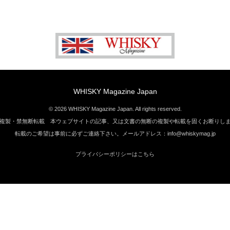
WHISKY Magazine Japan
© 2026 WHISKY Magazine Japan. All rights reserved.
複製・禁無断転載 本ウェブサイトの記事、又は文書の無断の複製や転載を固くお断りし
転載のご希望は事前に必ずご連絡下さい。メールアドレス：info@whiskymag.jp
プライバシーポリシーはこちら