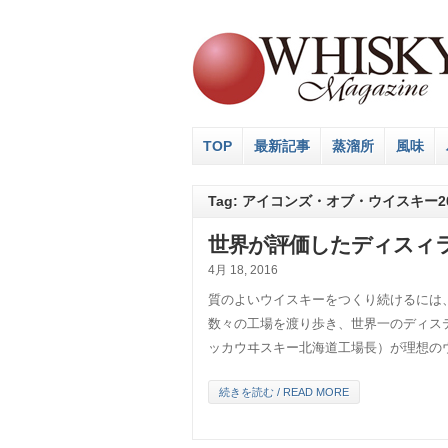
TOP
最新記事
蒸溜所
風味
Tag: アイコンズ・オブ・ウイスキー20
世界が評価したディスィ
4月 18, 2016
質のよいウイスキーをつくり続けるには
数々の工場を渡り歩き、世界一のディス
ッカウヰスキー北海道工場長）が理想のウイ
続きを読む / READ MORE