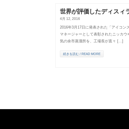
世界が評価したディスィ
4月 12, 2016
2016年3月17日に発表された「アイコ
マネージャーとして表彰されたニッカウ
気の余市蒸溜所を、工場長が直々 […]
続きを読む / READ MORE