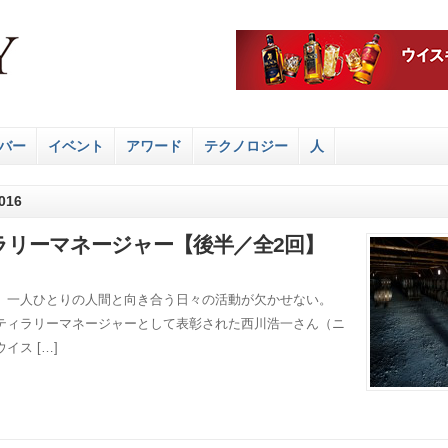
バー
イベント
アワード
テクノロジー
人
16
ラリーマネージャー【後半／全2回】
、一人ひとりの人間と向き合う日々の活動が欠かせない。
ティラリーマネージャーとして表彰された西川浩一さん（ニ
ス […]