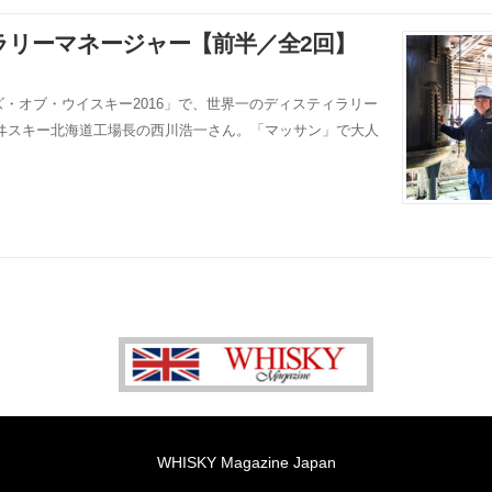
ラリーマネージャー【前半／全2回】
ンズ・オブ・ウイスキー2016」で、世界一のディスティラリー
ヰスキー北海道工場長の西川浩一さん。「マッサン」で大人
WHISKY Magazine Japan