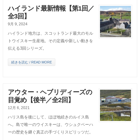
ハイランド最新情報【第1回／
全3回】
9月 9, 2024
ハイランド地方は、スコットランド最大のモル
トウイスキー生産地。その定義や新しい動きを
伝える3回シリーズ。
続きを読む / READ MORE
アウター・ヘブリディーズの
目覚め【後半／全2回】
12月 6, 2021
ハリス島を後にして、ほぼ地続きのルイス島
へ。島で唯一のウイスキーは、ウシュクベーハ
ーの歴史を継ぐ真正の手づくりスピリッツだ。