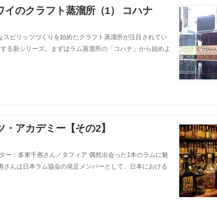
イのクラフト蒸溜所（1） コハナ
なスピリッツづくりを始めたクラフト蒸溜所が注目されてい
問する新シリーズ。まずはラム蒸溜所の「コハナ」から始めよ
ツ・アカデミー【その2】
ター：多東千惠さん／タフィア 偶然出会った1本のラムに魅
千惠さんは日本ラム協会の発足メンバーとして、日本における