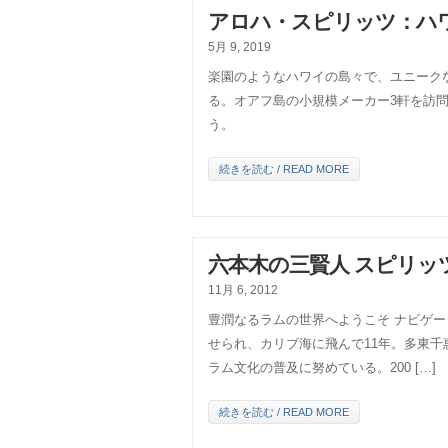
アロハ・スピリッツ：ハワ
5月 9, 2019
楽園のようなハワイの島々で、ユニーク
る。オアフ島の小規模メーカー3軒を訪
う。
続きを読む / READ MORE
六本木の三賢人 スピリッ
11月 6, 2012
豊潤なるラムの世界へようこそ ナビゲー
せられ、カリブ海に飛んで11年。多東
ラム文化の普及に努めている。200 […]
続きを読む / READ MORE