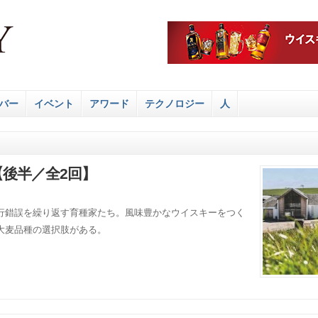
バー
イベント
アワード
テクノロジー
人
後半／全2回】
行錯誤を繰り返す育種家たち。風味豊かなウイスキーをつく
大麦品種の選択肢がある。