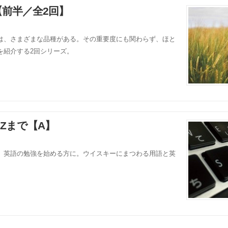
前半／全2回】
は、さまざまな品種がある。その重要度にも関わらず、ほと
を紹介する2回シリーズ。
Zまで【A】
、英語の勉強を始める方に。ウイスキーにまつわる用語と英