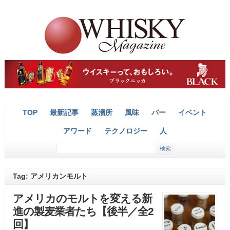
TOP
最新記事
蒸溜所
風味
バー
イベント
アワード
テクノロジー
人
Tag: アメリカンモルト
アメリカのモルトを変える新
進の製麦業者たち【後半／全2
回】