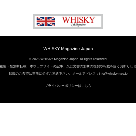
WHISKY Magazine Japan
© 2026 WHISKY Magazine Japan. All rights reserved.
複製・禁無断転載 本ウェブサイトの記事、又は文書の無断の複製や転載を固くお断りし
転載のご希望は事前に必ずご連絡下さい。メールアドレス：info@whiskymag.jp
プライバシーポリシーはこちら