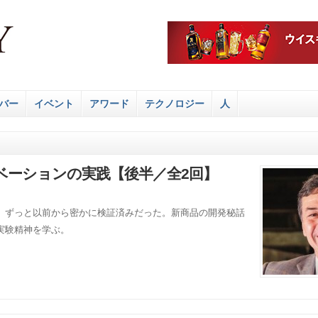
バー
イベント
アワード
テクノロジー
人
ベーションの実践【後半／全2回】
、ずっと以前から密かに検証済みだった。新商品の開発秘話
実験精神を学ぶ。