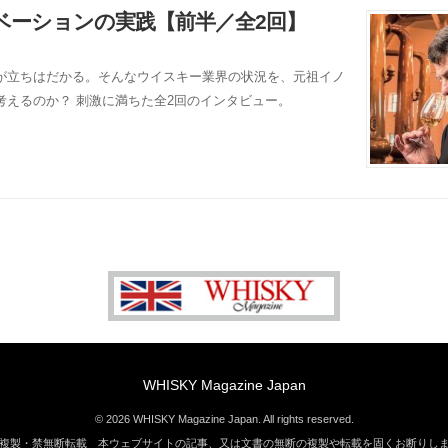
ベーションの実践【前半／全2回】
が立ちはだかる。そんなウイスキー業界の状況を、元祖イノ
考えるのか？ 刺激に満ちた全2回のインタビュー。
WHISKY Magazine Japan
© 2026 WHISKY Magazine Japan. All rights reserved.
複製・禁無断転載 本ウェブサイトの記事、又は文書の無断の複製や転載を固くお断りし