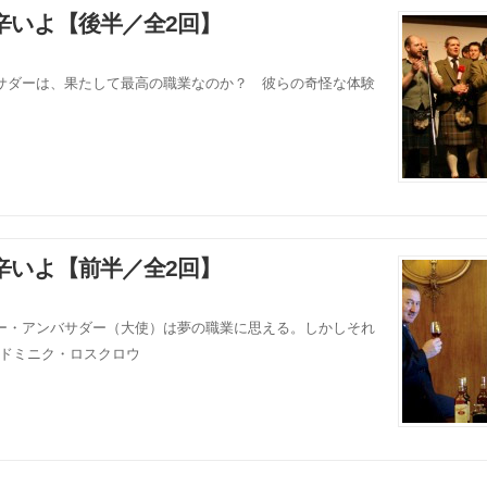
辛いよ【後半／全2回】
サダーは、果たして最高の職業なのか？ 彼らの奇怪な体験
辛いよ【前半／全2回】
ー・アンバサダー（大使）は夢の職業に思える。しかしそれ
t:ドミニク・ロスクロウ