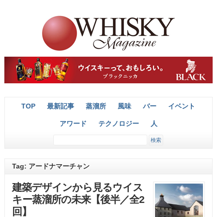
TOP
最新記事
蒸溜所
風味
バー
イベント
アワード
テクノロジー
人
Tag: アードナマーチャン
建築デザインから見るウイス
キー蒸溜所の未来【後半／全2
回】