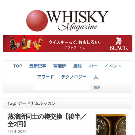
TOP
最新記事
蒸溜所
風味
バー
イベント
アワード
テクノロジー
人
Tag: アードナムルッカン
蒸溜所同士の樽交換【後半／
全2回】
2月 4, 2026