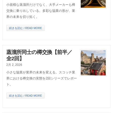
小規模な蒸溜所だけでなく、大手メーカーも樽
交換に乗り出している。多彩な協業の形が、業
界の未来を切り拓く。
続きを読む / READ MORE
蒸溜所同士の樽交換【前半／
全2回】
2月 2, 2026
小さな協業が業界の未来を変える。スコッチ業
界における樽交換の実態を2回シリーズでレポー
ト。
続きを読む / READ MORE