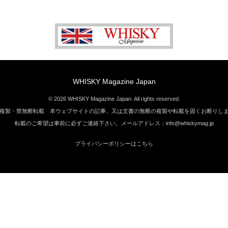
WHISKY Magazine Japan
© 2026 WHISKY Magazine Japan. All rights reserved.
複製・禁無断転載 本ウェブサイトの記事、又は文書の無断の複製や転載を固くお断りし
転載のご希望は事前に必ずご連絡下さい。メールアドレス：info@whiskymag.jp
プライバシーポリシーはこちら