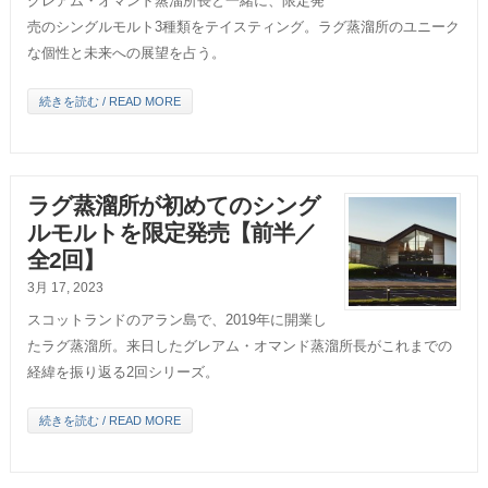
グレアム・オマンド蒸溜所長と一緒に、限定発
売のシングルモルト3種類をテイスティング。ラグ蒸溜所のユニーク
な個性と未来への展望を占う。
続きを読む / READ MORE
ラグ蒸溜所が初めてのシング
ルモルトを限定発売【前半／
全2回】
3月 17, 2023
スコットランドのアラン島で、2019年に開業し
たラグ蒸溜所。来日したグレアム・オマンド蒸溜所長がこれまでの
経緯を振り返る2回シリーズ。
続きを読む / READ MORE