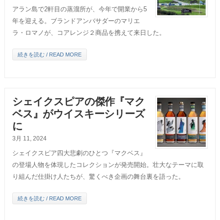
アラン島で2軒目の蒸溜所が、今年で開業から5
年を迎える。ブランドアンバサダーのマリエ
ラ・ロマノが、コアレンジ２商品を携えて来日した。
続きを読む / READ MORE
シェイクスピアの傑作『マク
ベス』がウイスキーシリーズ
に
3月 11, 2024
シェイクスピア四大悲劇のひとつ『マクベス』
の登場人物を体現したコレクションが発売開始。壮大なテーマに取
り組んだ仕掛け人たちが、驚くべき企画の舞台裏を語った。
続きを読む / READ MORE