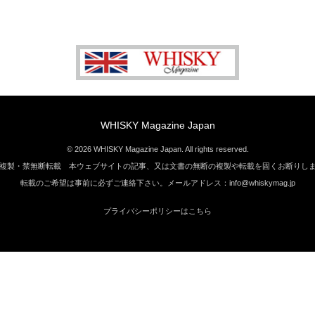
WHISKY Magazine Japan
© 2026 WHISKY Magazine Japan. All rights reserved.
複製・禁無断転載 本ウェブサイトの記事、又は文書の無断の複製や転載を固くお断りし
転載のご希望は事前に必ずご連絡下さい。メールアドレス：info@whiskymag.jp
プライバシーポリシーはこちら