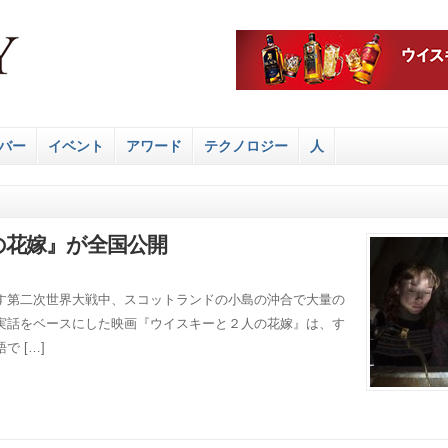
バー
イベント
アワード
テクノロジー
人
の花嫁』が全国公開
す第二次世界大戦中、スコットランドの小島の沖合で大量の
実話をベースにした映画『ウイスキーと２人の花嫁』は、す
 […]