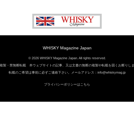
WHISKY Magazine Japan
© 2026 WHISKY Magazine Japan. All rights reserved.
複製・禁無断転載 本ウェブサイトの記事、又は文書の無断の複製や転載を固くお断りし
転載のご希望は事前に必ずご連絡下さい。メールアドレス：info@whiskymag.jp
プライバシーポリシーはこちら