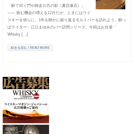
「酔て叩く門や師走の月の影（夏目漱石）」
―― 飲む機会の増える12月だが、ときにはウイ
スキーを傍らに、1年を静かに振り返るモルトバーを訪れよう。酔っ
ぱライター・江口まゆみのバー訪問シリーズ、今回はお台場「
Whisky […]
続きを読む / READ MORE