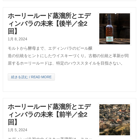
ホーリールード蒸溜所とエデ
ィンバラの未来【後半／全2
回】
1月 8, 2024
モルトから酵母まで、エディンバラのビール醸
造の伝統をヒントにしたウイスキーづくり。古都の伝統と革新が同
居するホーリールードは、特定のハウススタイルを目指さない。
続きを読む / READ MORE
ホーリールード蒸溜所とエデ
ィンバラの未来【前半／全2
回】
1月 5, 2024