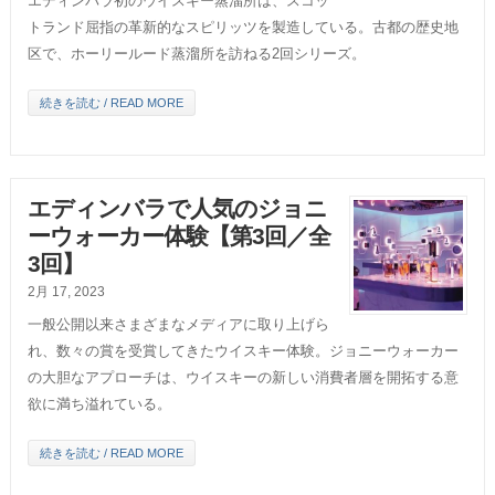
エディンバラ初のウイスキー蒸溜所は、スコッ
トランド屈指の革新的なスピリッツを製造している。古都の歴史地
区で、ホーリールード蒸溜所を訪ねる2回シリーズ。
続きを読む / READ MORE
エディンバラで人気のジョニ
ーウォーカー体験【第3回／全
3回】
2月 17, 2023
一般公開以来さまざまなメディアに取り上げら
れ、数々の賞を受賞してきたウイスキー体験。ジョニーウォーカー
の大胆なアプローチは、ウイスキーの新しい消費者層を開拓する意
欲に満ち溢れている。
続きを読む / READ MORE