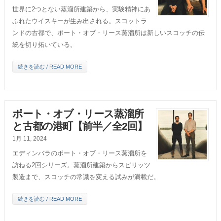
世界に2つとない蒸溜所建築から、実験精神にあ
ふれたウイスキーが生み出される。スコットラ
ンドの古都で、ポート・オブ・リース蒸溜所は新しいスコッチの伝
統を切り拓いている。
続きを読む / READ MORE
ポート・オブ・リース蒸溜所
と古都の港町【前半／全2回】
1月 11, 2024
エディンバラのポート・オブ・リース蒸溜所を
訪ねる2回シリーズ。蒸溜所建築からスピリッツ
製造まで、スコッチの常識を変える試みが満載だ。
続きを読む / READ MORE