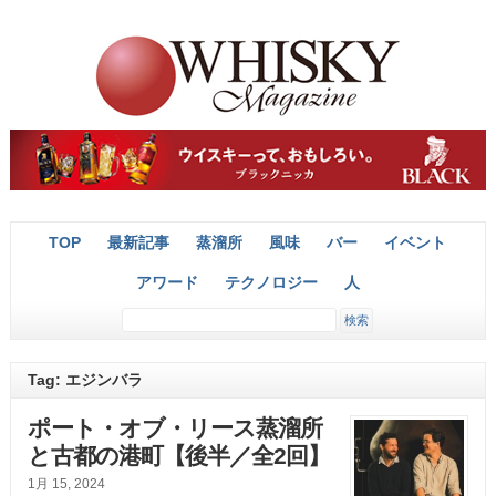
TOP
最新記事
蒸溜所
風味
バー
イベント
アワード
テクノロジー
人
Tag: エジンバラ
ポート・オブ・リース蒸溜所
と古都の港町【後半／全2回】
1月 15, 2024