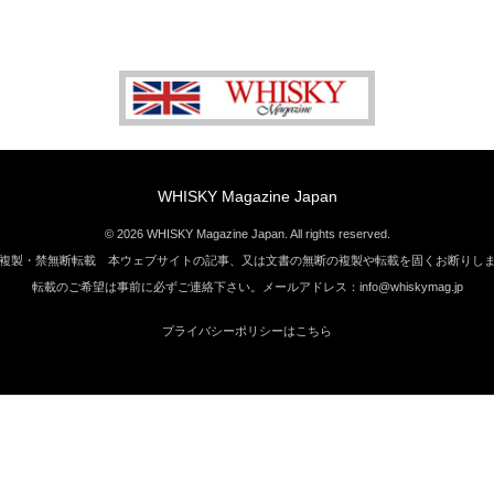
WHISKY Magazine Japan
© 2026 WHISKY Magazine Japan. All rights reserved.
複製・禁無断転載 本ウェブサイトの記事、又は文書の無断の複製や転載を固くお断りし
転載のご希望は事前に必ずご連絡下さい。メールアドレス：info@whiskymag.jp
プライバシーポリシーはこちら