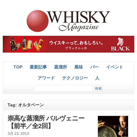
TOP
最新記事
蒸溜所
風味
バー
イベント
アワード
テクノロジー
人
Tag: オルタベーン
崇高な蒸溜所 バルヴェニー
【前半／全2回】
3月 23, 2013