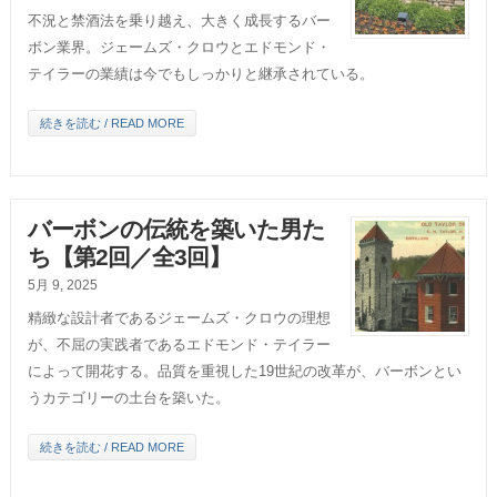
不況と禁酒法を乗り越え、大きく成長するバー
ボン業界。ジェームズ・クロウとエドモンド・
テイラーの業績は今でもしっかりと継承されている。
続きを読む / READ MORE
バーボンの伝統を築いた男た
ち【第2回／全3回】
5月 9, 2025
精緻な設計者であるジェームズ・クロウの理想
が、不屈の実践者であるエドモンド・テイラー
によって開花する。品質を重視した19世紀の改革が、バーボンとい
うカテゴリーの土台を築いた。
続きを読む / READ MORE