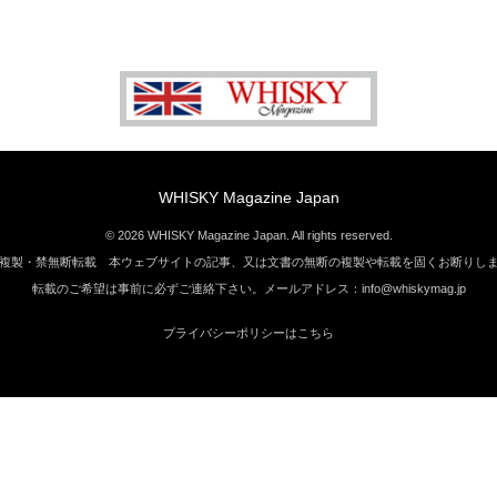
WHISKY Magazine Japan
© 2026 WHISKY Magazine Japan. All rights reserved.
複製・禁無断転載 本ウェブサイトの記事、又は文書の無断の複製や転載を固くお断りし
転載のご希望は事前に必ずご連絡下さい。メールアドレス：info@whiskymag.jp
プライバシーポリシーはこちら