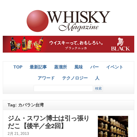
TOP
最新記事
蒸溜所
風味
バー
イベント
アワード
テクノロジー
人
Tag: カバラン台湾
ジム・スワン博士は引っ張り
だこ【後半／全2回】
2月 21, 2013