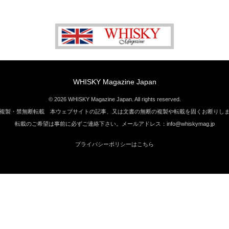
WHISKY Magazine Japan
© 2026 WHISKY Magazine Japan. All rights reserved.
複製・禁無断転載 本ウェブサイトの記事、又は文書の無断の複製や転載を固くお断りし
転載のご希望は事前に必ずご連絡下さい。メールアドレス：info@whiskymag.jp
プライバシーポリシーはこちら