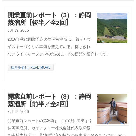
開業直前レポート（3）：静岡
蒸溜所【後半／全2回】
8月 19, 2016
2016年秋に開業予定の静岡蒸溜所は、着々とウ
イスキーづくりの準備を整えている。待ちきれ
ないウイスキーファンのために、その横顔を紹介しよう。
続きを読む / READ MORE
開業直前レポート（3）：静岡
蒸溜所【前半／全2回】
8月 12, 2016
開業直前レポートの第3弾は、この秋に開業する
静岡蒸溜所。ガイアフロー株式会社代表取締役
の中村大航氏に、蒸溜所設立の構想から実現に至るまでのドラマチ