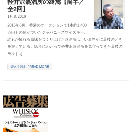
軽井沢蒸溜所の終焉【前半／
全2回】
1月 8, 2016
2015年8月、香港のオークションで1本約1,400
万円もの値がついたジャパニーズウイスキー。
誰もが憧れる風味をつくり上げた蒸溜所は、いま静かに最後のとき
を迎えている。50年にわたって軽井沢蒸溜所を見守ってきた最後の
モル […]
続きを読む / READ MORE