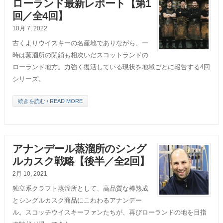
ローランド最新レポート【第1
回／全4回】
10月 7, 2022
古くよりウイスキーの名産地でありながら、一
時は蒸溜所の閉鎖も相次いだスコットランドの
ローランド地方。力強く復活している現状を地域ごとに報告する4回
シリーズ。
続きを読む / READ MORE
アナンデール蒸溜所のシング
ルカスク戦略【後半／全2回】
2月 10, 2021
独立系クラフト蒸溜所として、高品質な樽熟成
とシングルカスク商品にこわわるアナンデー
ル。スコッチウイスキーファンたちが、再びローランドの地を目指