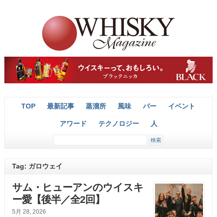
TOP
最新記事
蒸溜所
風味
バー
イベント
アワード
テクノロジー
人
Tag: ガロウェイ
サム・ヒューアンのウイスキ
ー愛【後半／全2回】
5月 28, 2026