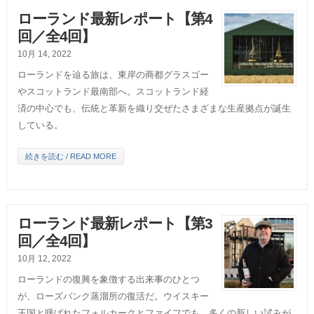
ローランド最新レポート【第4
回／全4回】
10月 14, 2022
ローランドを辿る旅は、東岸の商都グラスゴー
やスコットランド最南部へ。スコットランド経
済の中心でも、伝統と革新を織り交ぜたさまざまな生産拠点が誕生
している。
続きを読む / READ MORE
ローランド最新レポート【第3
回／全4回】
10月 12, 2022
ローランドの復興を象徴する出来事のひとつ
が、ローズバンク蒸溜所の復活だ。ウイスキー
王国と呼ばれたフォルカークとファイフでも、多くの新しい試みが