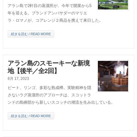
アラン島で2軒目の蒸溜所が、今年で開業から5
年を迎える。ブランドアンバサダーのマリエ
ラ・ロマノが、コアレンジ２商品を携えて来日した。
続きを読む / READ MORE
アラン島のスモーキーな新境
地【後半／全2回】
8月 17, 2023
ピート、リンゴ、多彩な熟成樽。実験精神を隠
さないラグ蒸溜所のアプローチは、スコットラ
ンドの島嶼部から新しいスコッチの潮流を生み出している。
続きを読む / READ MORE