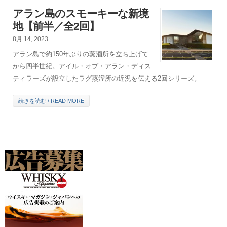
アラン島のスモーキーな新境
地【前半／全2回】
8月 14, 2023
アラン島で約150年ぶりの蒸溜所を立ち上げて
から四半世紀。アイル・オブ・アラン・ディス
ティラーズが設立したラグ蒸溜所の近況を伝える2回シリーズ。
続きを読む / READ MORE