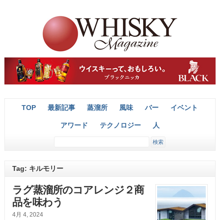
TOP
最新記事
蒸溜所
風味
バー
イベント
アワード
テクノロジー
人
Tag: キルモリー
ラグ蒸溜所のコアレンジ２商
品を味わう
4月 4, 2024