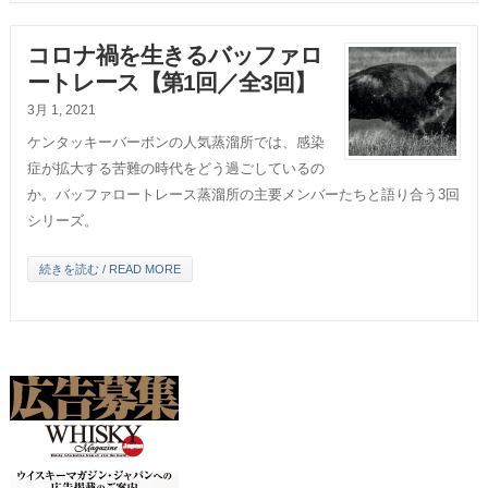
コロナ禍を生きるバッファロ
ートレース【第1回／全3回】
3月 1, 2021
ケンタッキーバーボンの人気蒸溜所では、感染
症が拡大する苦難の時代をどう過ごしているの
か。バッファロートレース蒸溜所の主要メンバーたちと語り合う3回
シリーズ。
続きを読む / READ MORE