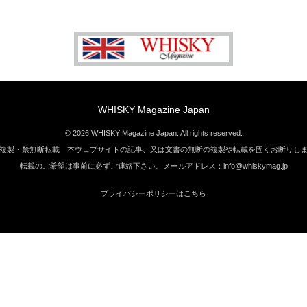
WHISKY Magazine Japan
© 2026 WHISKY Magazine Japan. All rights reserved.
複製・禁無断転載 本ウェブサイトの記事、又は文書の無断の複製や転載を固くお断りし
転載のご希望は事前に必ずご連絡下さい。メールアドレス：info@whiskymag.jp
プライバシーポリシーはこちら