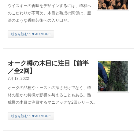
ウイスキーの香味をデザインするには、樽材へ
のこだわりが不可欠。木目と熟成の関係は、魔
法のような香味芸術への入り口だ。
続きを読む / READ MORE
オーク樽の木目に注目【前半
／全2回】
7月 18, 2022
オークの品種やトーストの深さだけでなく、樽
材の細かな特徴が影響を与えることもある。熟
成樽の木目に注目するマニアックな2回シリーズ。
続きを読む / READ MORE