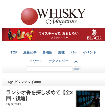
TOP
最新記事
蒸溜所
風味
バー
イベント
アワード
テクノロジー
人
Tag: グレンマレイ39年
ランシオ香を探し求めて【全2
回・後編】
2月 9, 2013