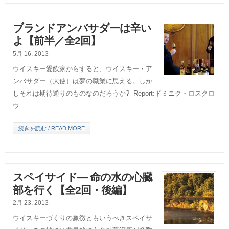
ブランドアンバサダーは辛い
よ【前半／全2回】
5月 16, 2013
ウイスキー愛飲家からすると、ウイスキー・ア
ンバサダー（大使）は夢の職業に思える。しか
しそれは期待通りのものなのだろうか? Report:ドミニク・ロスクロ
ウ
続きを読む / READ MORE
スペイサイド― 命の水の心臓
部を行く【全2回・後編】
2月 23, 2013
ウイスキーづくりの象徴ともいうべきスペイサ