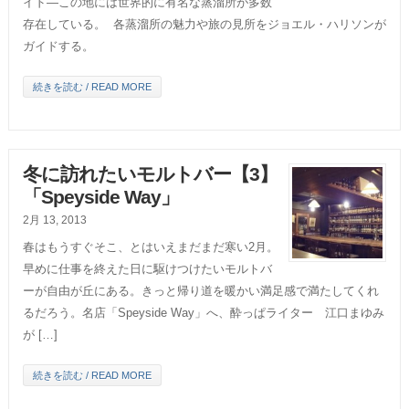
イド―この地には世界的に有名な蒸溜所が多数
存在している。 各蒸溜所の魅力や旅の見所をジョエル・ハリソンが
ガイドする。
続きを読む / READ MORE
冬に訪れたいモルトバー【3】
「Speyside Way」
2月 13, 2013
春はもうすぐそこ、とはいえまだまだ寒い2月。
早めに仕事を終えた日に駆けつけたいモルトバ
ーが自由が丘にある。きっと帰り道を暖かい満足感で満たしてくれ
るだろう。名店「Speyside Way」へ、酔っぱライター 江口まゆみ
が […]
続きを読む / READ MORE