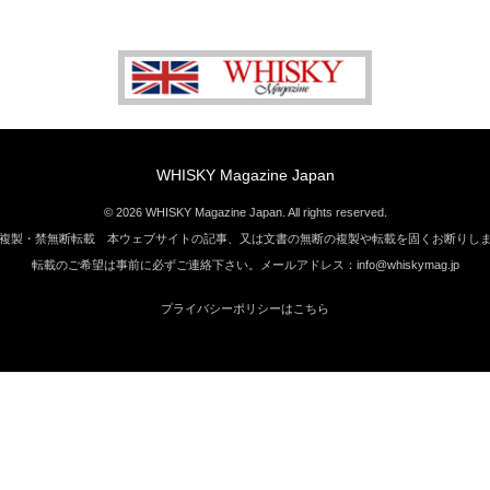
WHISKY Magazine Japan
© 2026 WHISKY Magazine Japan. All rights reserved.
複製・禁無断転載 本ウェブサイトの記事、又は文書の無断の複製や転載を固くお断りし
転載のご希望は事前に必ずご連絡下さい。メールアドレス：info@whiskymag.jp
プライバシーポリシーはこちら