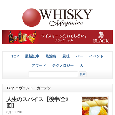
TOP
最新記事
蒸溜所
風味
バー
イベント
アワード
テクノロジー
人
Tag: コヴェント・ガーデン
人生のスパイス【後半/全2
回】
8月 10, 2013