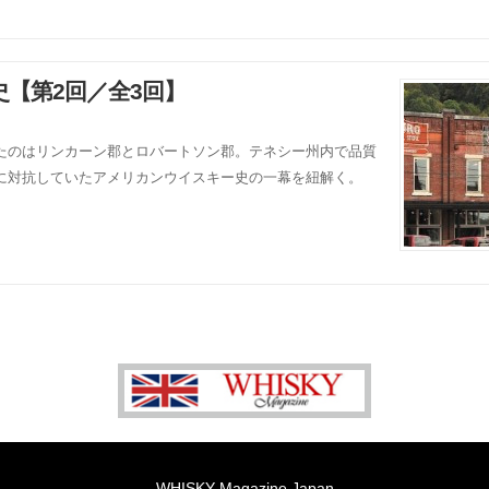
【第2回／全3回】
たのはリンカーン郡とロバートソン郡。テネシー州内で品質
に対抗していたアメリカンウイスキー史の一幕を紐解く。
WHISKY Magazine Japan