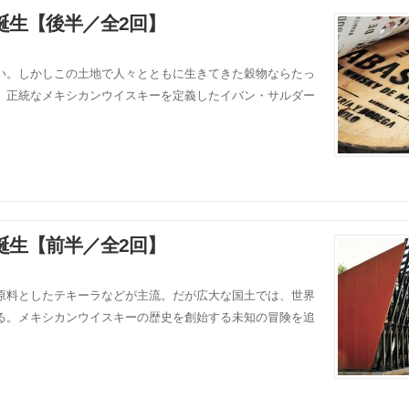
誕生【後半／全2回】
い。しかしこの土地で人々とともに生きてきた穀物ならたっ
、正統なメキシカンウイスキーを定義したイバン・サルダー
誕生【前半／全2回】
原料としたテキーラなどが主流。だが広大な国土では、世界
る。メキシカンウイスキーの歴史を創始する未知の冒険を追