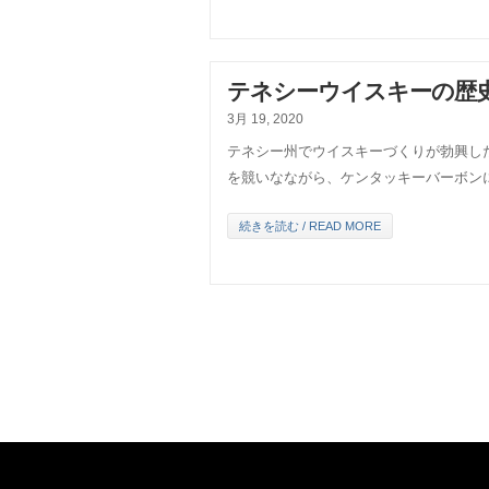
テネシーウイスキーの歴史
3月 19, 2020
テネシー州でウイスキーづくりが勃興し
を競いなながら、ケンタッキーバーボン
続きを読む / READ MORE