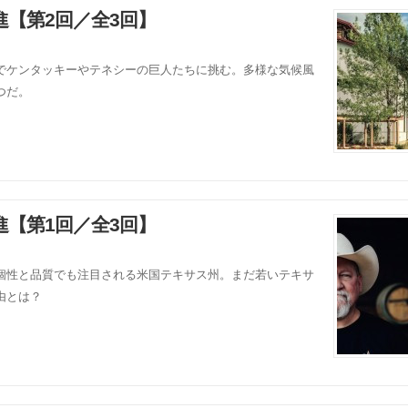
【第2回／全3回】
でケンタッキーやテネシーの巨人たちに挑む。多様な気候風
つだ。
【第1回／全3回】
個性と品質でも注目される米国テキサス州。まだ若いテキサ
由とは？