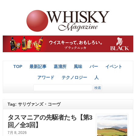
TOP
最新記事
蒸溜所
風味
バー
イベント
アワード
テクノロジー
人
Tag: サリヴァンズ・コーヴ
タスマニアの先駆者たち【第3
回／全3回】
7月 8, 2026