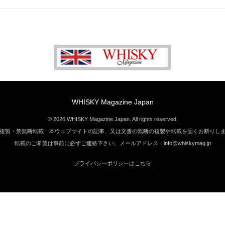
WHISKY Magazine Japan
© 2026 WHISKY Magazine Japan. All rights reserved.
複製・禁無断転載 本ウェブサイトの記事、又は文書の無断の複製や転載を固くお断りし
転載のご希望は事前に必ずご連絡下さい。メールアドレス：info@whiskymag.jp
プライバシーポリシーはこちら