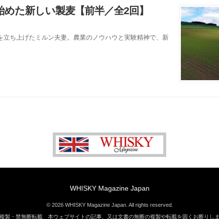
始めた新しい製麦【前半／全2回】
を立ち上げたミルン夫妻。農業のノウハウと実験精神で、新
。
WHISKY Magazine Japan
© 2026 WHISKY Magazine Japan. All rights reserved.
複製・禁無断転載 本ウェブサイトの記事、又は文書の無断の複製や転載を固くお断りし